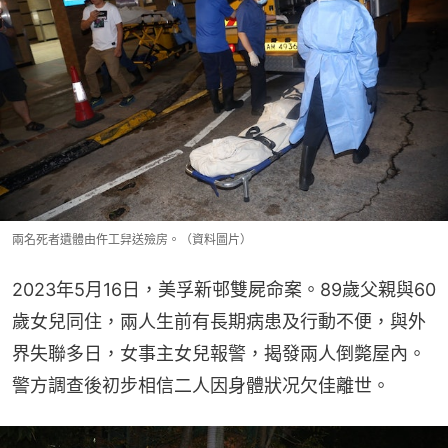
兩名死者遺體由仵工舁送殮房。（資料圖片）
2023年5月16日，美孚新邨雙屍命案。89歲父親與60
歲女兒同住，兩人生前有長期病患及行動不便，與外
界失聯多日，女事主女兒報警，揭發兩人倒斃屋內。
警方調查後初步相信二人因身體狀况欠佳離世。