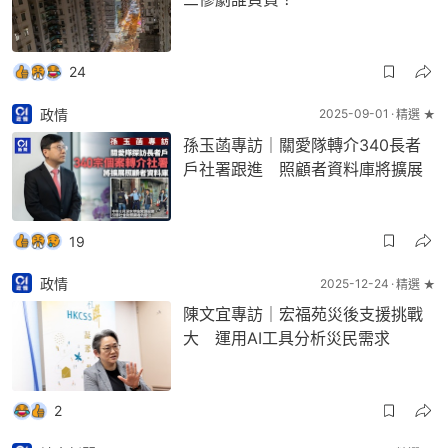
24
政情
2025-09-01
精選 ★
孫玉菡專訪｜關愛隊轉介340長者
戶社署跟進 照顧者資料庫將擴展
19
政情
2025-12-24
精選 ★
陳文宜專訪｜宏福苑災後支援挑戰
大 運用AI工具分析災民需求
2