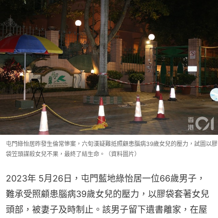
屯門綠怡居昨發生倫常慘案，六旬漢疑難抵照顧患腦病39歲女兒的壓力，試圖以膠
袋笠頭謀殺女兒不果，最終了結生命。（資料圖片）
2023年 5月26日，屯門藍地綠怡居一位66歲男子，
難承受照顧患腦病39歲女兒的壓力，以膠袋套著女兒
頭部，被妻子及時制止。該男子留下遺書離家，在屋