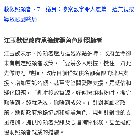
救救照顧者・7｜議員：慘案數字令人震驚 遭無視或
導致悲劇終局
江玉歡促政府承擔統籌角色助照顧者
江玉歡表示，照顧者壓力達臨界點多時，政府至今卻
未有制定照顧者政策，「要幾多人跳樓，攬住一齊死
先做嘢?」她指，政府目前僅提供名額有限的津貼支
援、增加暫託名額、甚至寄望關愛隊支援，是低估和
矮化問題，「亂咁投放資源，好似撒胡椒粉咁，撒完
睇唔到，錢就洗咗，睇唔到成效。」針對照顧者政
策，她促政府承擔協調和統籌角色，規劃針對性的支
援措施，提供照顧者資訊及心理輔導服務，甚至擬訂
協助照顧者就業的措施。