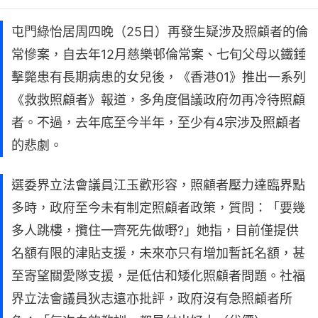
屯門綠怡居周四晚（25日）再發生疑涉及照顧者的倫
常慘案，自去年12月慈樂邨倫常案、七旬父母以鐵錘
擊斃患有長期病患的女兒後，《香港01》推出一系列
《救救照顧者》報道，多角度倡議政府勿再冷待照顧
者。不過，去年底至今半年，至少有4宗涉及照顧者
的悲劇。
選委界立法會議員江玉歡形容，照顧者壓力達臨界點
多時，政府至今未有制定照顧者政策，質問：「要幾
多人跳樓，攬住一齊死先做嘢?」她指，目前僅提供
名額有限的津貼支援，未來亦只有增加暫託名額，甚
至寄望關愛隊支援，是低估和矮化照顧者問題。社福
界立法會議員狄志遠亦批評，政府沒有急照顧者所