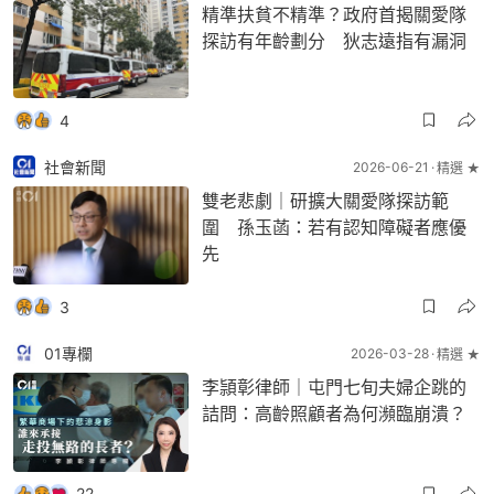
精準扶貧不精準？政府首揭關愛隊
探訪有年齡劃分 狄志遠指有漏洞
4
社會新聞
2026-06-21
精選 ★
雙老悲劇｜研擴大關愛隊探訪範
圍 孫玉菡：若有認知障礙者應優
先
3
01專欄
2026-03-28
精選 ★
李頴彰律師｜屯門七旬夫婦企跳的
詰問：高齡照顧者為何瀕臨崩潰？
22