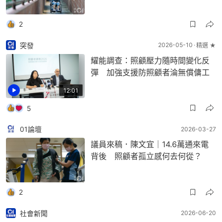
2
突發
2026-05-10
精選 ★
耀能調查：照顧壓力隨時間變化反
彈 加強支援防照顧者淪無償傭工
12:01
5
01論壇
2026-03-27
議員來稿．陳文宜｜14.6萬通來電
背後 照顧者孤立感何去何從？
2
社會新聞
2026-06-20