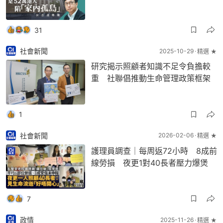
31
社會新聞
2025-10-29
精選 ★
研究揭示照顧者知識不足令負擔較
重 社聯倡推動生命管理政策框架
1
社會新聞
2026-02-06
精選 ★
護理員調查｜每周返72小時 8成前
線勞損 夜更1對40長者壓力爆煲
7
政情
2025-11-26
精選 ★