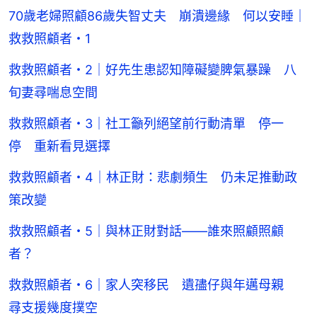
間
70歲老婦照顧86歲失智丈夫 崩潰邊緣 何以安睡｜
救救照顧者・1
救救照顧者・2｜好先生患認知障礙變脾氣暴躁 八
旬妻尋喘息空間
救救照顧者・3｜社工籲列絕望前行動清單 停一
停 重新看見選擇
救救照顧者・4｜林正財：悲劇頻生 仍未足推動政
策改變
救救照顧者・5｜與林正財對話——誰來照顧照顧
者？
救救照顧者・6｜家人突移民 遺孻仔與年邁母親
尋支援幾度撲空