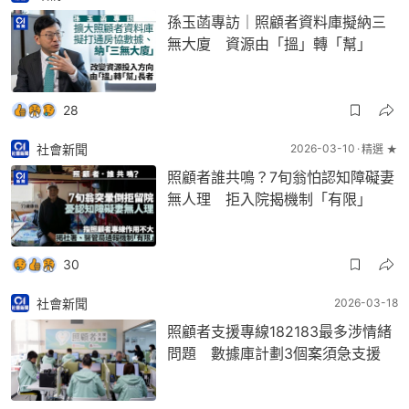
孫玉菡專訪｜照顧者資料庫擬納三
無大廈 資源由「搵」轉「幫」
28
社會新聞
2026-03-10
精選 ★
照顧者誰共鳴？7旬翁怕認知障礙妻
無人理 拒入院揭機制「有限」
30
社會新聞
2026-03-18
照顧者支援專線182183最多涉情緒
問題 數據庫計劃3個案須急支援