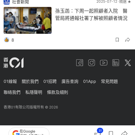
社會新聞
2025-07-12
精選 ★
孫玉菡：下周一起照顧者入院 醫
管局將通報社署了解被照顧者情況
8
01線報
關於我們
01招聘
廣告查詢
01App
常見問題
聯絡我們
私隱聲明
條款及細則
香港01有限公司版權所有 ©
2026
31
在Google