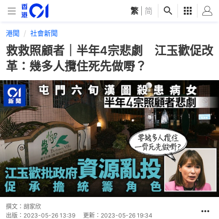
繁
|
简
港聞
社會新聞
救救照顧者｜半年4宗悲劇 江玉歡促改
革：幾多人攬住死先做嘢？
撰文：
胡家欣
出版：
2023-05-26 13:39
更新：
2023-05-26 19:34