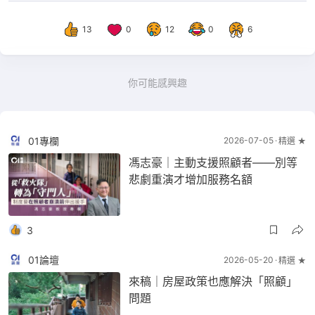
13
0
12
0
6
你可能感興趣
01專欄
2026-07-05
精選 ★
馮志豪｜主動支援照顧者——別等
悲劇重演才增加服務名額
3
01論壇
2026-05-20
精選 ★
來稿｜房屋政策也應解決「照顧」
問題