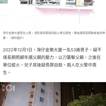
灣仔金樂大廈發生火警，消防員與警員到起火單位調查，事後揭發是照顧者倫常慘
案。（資料圖片）
2022年12月1日，灣仔金樂大廈一名53歲男子，疑不
堪長期照顧年邁父親的壓力，以刀襲擊父親，之後在
單位縱火，兒子其後疑畏罪自殺。兩人在火警中喪
生。