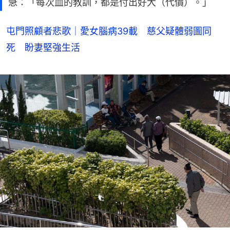
急：「每次血的教訓，都是付出好大（代價）。」
屯門照顧者悲歌｜愛女腦病39載 慈父疑體弱圖同
死 盼妻堅強生活