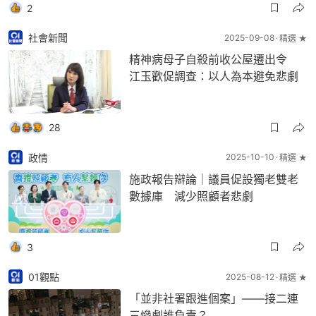
2
社會新聞
2025-09-08
精選 ★
精神病母子自殺前收公屋遷出令
江玉歡促調查：以人為本避免悲劇
28
政情
2025-10-10
精選 ★
施政報告辯論｜議員促設獨老雙老
數據庫 減少照顧者悲劇
3
01觀點
2025-08-12
精選 ★
「並非社署跟進個案」——接二連
三慘劇誰負責？