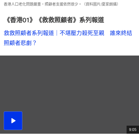
香港人口老化問題嚴重，照顧者支援依然很少。（資料圖片/夏家朗攝）
《香港01》《救救照顧者》系列報道
救救照顧者系列報道｜不堪壓力殺死至親　誰來終結
照顧者悲劇？
播
放
9:05
總
影
共
片
時