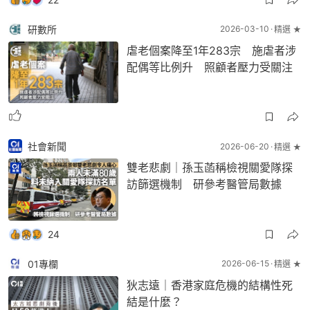
研數所
2026-03-10
精選 ★
虐老個案降至1年283宗 施虐者涉
配偶等比例升 照顧者壓力受關注
社會新聞
2026-06-20
精選 ★
雙老悲劇｜孫玉菡稱檢視關愛隊探
訪篩選機制 研參考醫管局數據
24
01專欄
2026-06-15
精選 ★
狄志遠｜香港家庭危機的結構性死
結是什麼？