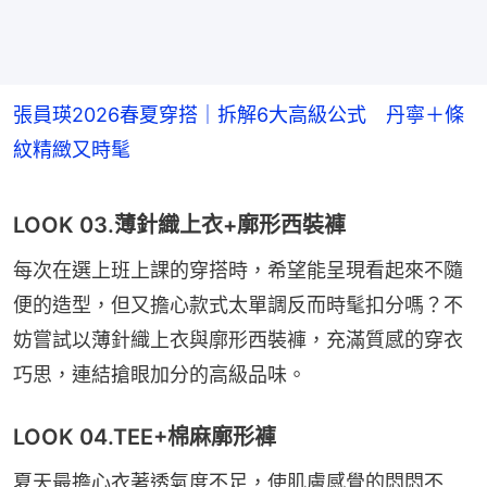
張員瑛2026春夏穿搭｜拆解6大高級公式 丹寧＋條
紋精緻又時髦
LOOK 03.薄針織上衣+廓形西裝褲
每次在選上班上課的穿搭時，希望能呈現看起來不隨
便的造型，但又擔心款式太單調反而時髦扣分嗎？不
妨嘗試以薄針織上衣與廓形西裝褲，充滿質感的穿衣
巧思，連結搶眼加分的高級品味。
LOOK 04.TEE+棉麻廓形褲
夏天最擔心衣著透氣度不足，使肌膚感覺的悶悶不