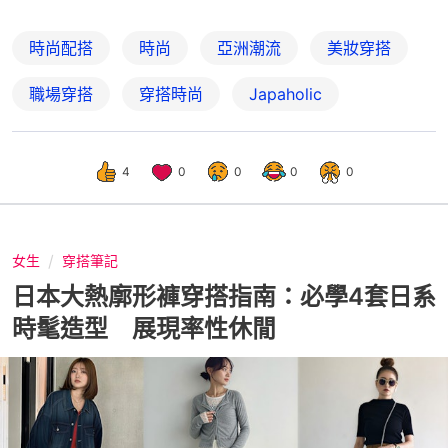
時尚配搭
時尚
亞洲潮流
美妝穿搭
職場穿搭
穿搭時尚
Japaholic
4
0
0
0
0
女生
穿搭筆記
日本大熱廓形褲穿搭指南：必學4套日系
時髦造型 展現率性休閒