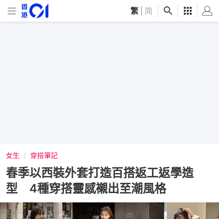
繁
|
简
女生
穿搭筆記
春季以西裝外套打造百搭返工返學造
型 4種穿搭靈感襯出至潮風格