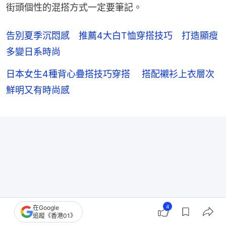
街頭個性的混搭方式一定要筆記。
告別夏季沉悶感 推薦4大白T恤穿搭技巧 打造顯瘦
多變日系時尚
日本女生4種背心疊搭技巧穿搭 搭配襯衫上衣層次
鮮明又有時尚感
4
在Google
追蹤《香港01》