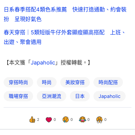
日系春季搭配4類色系推薦 快速打造通勤、約會裝
扮 呈現好氣色
春天穿搭｜5類短版牛仔外套顯瘦顯高搭配 上班、
出遊、聚會適用
【本文獲「
Japaholic
」授權轉載。】
穿搭時尚
時尚
美妝穿搭
時尚配搭
職場穿搭
亞洲潮流
日本
Japaholic
2
0
0
0
0