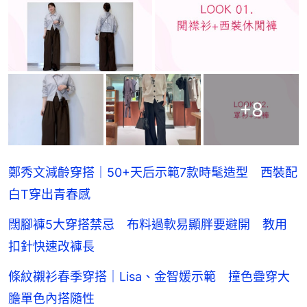
+
8
鄭秀文減齡穿搭｜50+天后示範7款時髦造型 西裝配
白T穿出青春感
闊腳褲5大穿搭禁忌 布料過軟易顯胖要避開 教用
扣針快速改褲長
條紋襯衫春季穿搭｜Lisa、金智媛示範 撞色疊穿大
膽單色內搭隨性