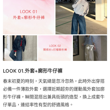
+
7
LOOK 01.外套+廓形牛仔褲
春末初夏的時刻，天氣總是忽冷忽熱，此時外出穿搭
必備一件薄款外套，選擇近期超夯的運動風外套加廓
形牛仔褲，瞬間混搭出兼具街頭的造型，換上成套牛
仔單品，連結率性有型的舒適風格。