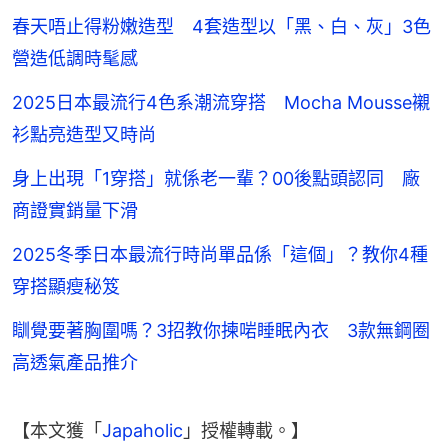
春天唔止得粉嫩造型 4套造型以「黑、白、灰」3色
營造低調時髦感
2025日本最流行4色系潮流穿搭 Mocha Mousse襯
衫點亮造型又時尚
身上出現「1穿搭」就係老一輩？00後點頭認同 廠
商證實銷量下滑
2025冬季日本最流行時尚單品係「這個」？教你4種
穿搭顯瘦秘笈
瞓覺要著胸圍嗎？3招教你揀啱睡眠內衣 3款無鋼圈
高透氣產品推介
【本文獲「
Japaholic
」授權轉載。】