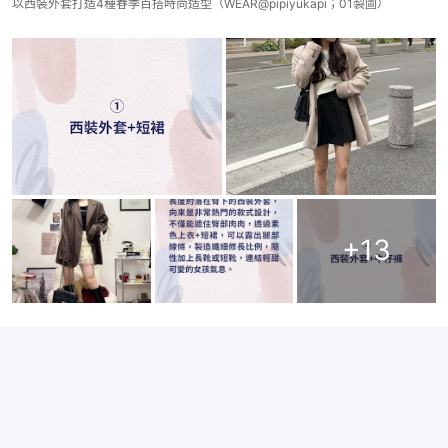
以西裝外套打造4種春季百搭時尚造型（WEAR@pipiyukapi；01製圖）
+
13