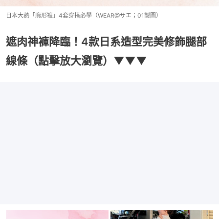
日本大熱「廓形褲」4套穿搭必學（WEAR@サエ；01製圖）
遮肉神褲降臨！4款日系造型完美修飾腿部
線條（點擊放大瀏覽）▼▼▼