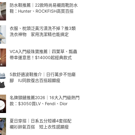
防水鞋推薦｜22款時尚易襯雨靴防水
鞋：Hunter、ROCKFISH高質百搭
衣服、枕頭泛黃污漬洗不掉？推3類
洗衣神物 家用洗潔精也能搞定
VCA入門級珠寶推薦｜四葉草、瓢蟲
帶幸運意思！$14000起經典款式
5款舒適波鞋推介｜日行萬步不怕磨
腳 IU同款復古百搭超顯瘦
名牌頸鏈推薦2026｜16大入門級熱門
款：$3050買LV、Fendi、Dior
夏日穿搭｜日系五分短褲4套搭配
襯衫帥氣百搭 短上衣性感顯瘦