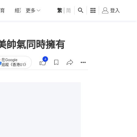
育
經濟
更多
01深圳
繁
觀點
|
简
健康
好食玩飛
登入
女
美帥氣同時擁有
4
在Google
追蹤《香港01》