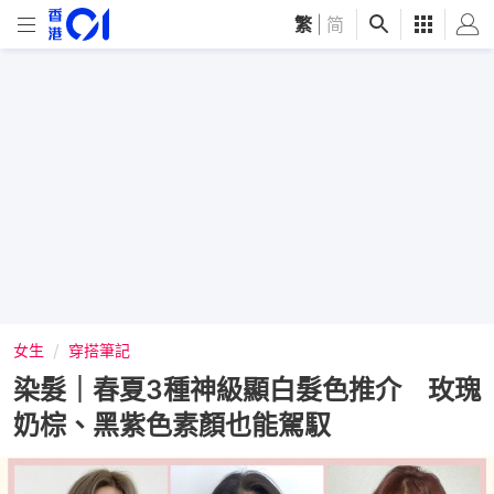
繁
|
简
女生
穿搭筆記
染髮｜春夏3種神級顯白髮色推介 玫瑰
奶棕、黑紫色素顏也能駕馭