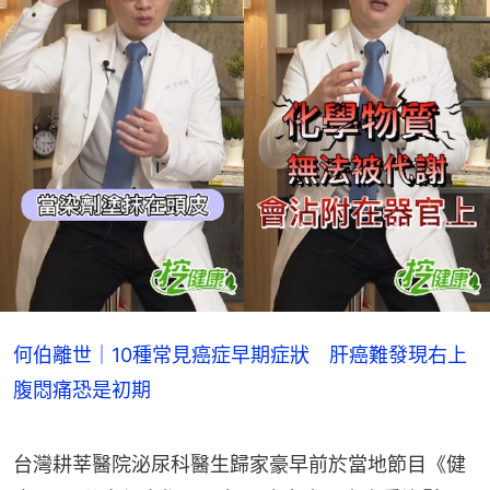
何伯離世｜10種常見癌症早期症狀 肝癌難發現右上
腹悶痛恐是初期
台灣耕莘醫院泌尿科醫生歸家豪早前於當地節目《健