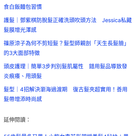
食白飯麵包習慣
護髮｜鄧紫棋防脫髮正確洗頭吹頭方法 Jessica私藏
髮膜增光澤感
篠原涼子為何不剪短髮？髮型師親剖「天生長髮臉」
的3大面部特徵
頭皮護理｜簡單3步判別髮肌屬性 錯用髮品導致發
炎痕癢、甩頭髮
髮型｜4招解決瀏海過渡期 復古髮夾超實用！善用
髮帶增添時尚感
延伸閱讀：