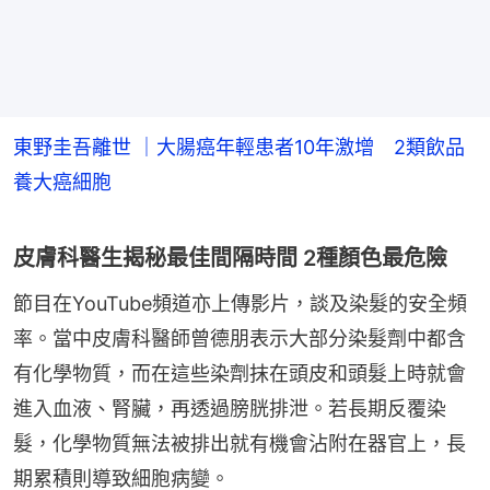
東野圭吾離世 ｜大腸癌年輕患者10年激增 2類飲品
養大癌細胞
皮膚科醫生揭秘最佳間隔時間 2種顏色最危險
節目在YouTube頻道亦上傳影片，談及染髮的安全頻
率。當中皮膚科醫師曾德朋表示大部分染髮劑中都含
有化學物質，而在這些染劑抹在頭皮和頭髮上時就會
進入血液、腎臟，再透過膀胱排泄。若長期反覆染
髮，化學物質無法被排出就有機會沾附在器官上，長
期累積則導致細胞病變。