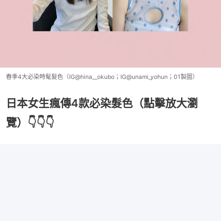
春季4大必染時髦髮色（IG@hina__okubo；IG@unami_yohun；01製圖）
日本女生瘋傳4款必染髮色（點擊放大瀏
覽）👇👇👇