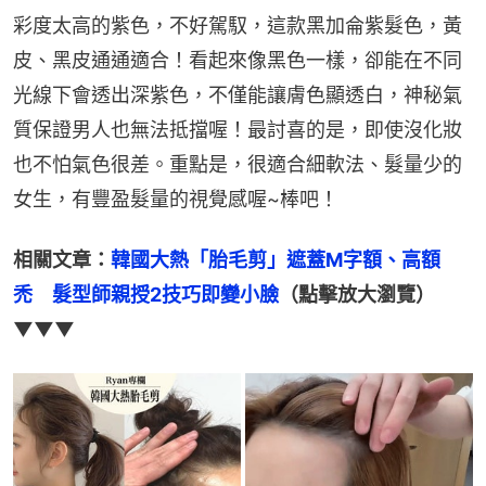
彩度太高的紫色，不好駕馭，這款黑加侖紫髮色，黃
皮、黑皮通通適合！看起來像黑色一樣，卻能在不同
光線下會透出深紫色，不僅能讓膚色顯透白，神秘氣
質保證男人也無法抵擋喔！最討喜的是，即使沒化妝
也不怕氣色很差。重點是，很適合細軟法、髮量少的
女生，有豐盈髮量的視覺感喔~棒吧！
相關文章：
韓國大熱「胎毛剪」遮蓋M字額、高額
禿　髮型師親授2技巧即變小臉
（點擊放大瀏覽）
▼▼▼