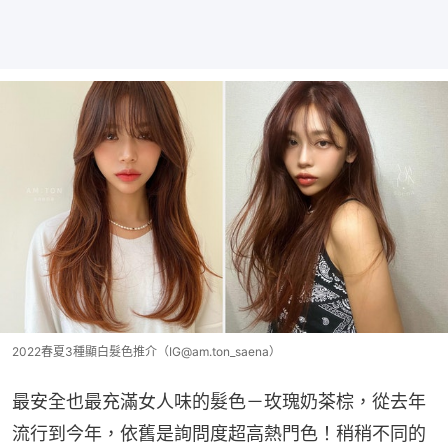
2022春夏3種顯白髮色推介（IG@am.ton_saena）
最安全也最充滿女人味的髮色－玫瑰奶茶棕，從去年
流行到今年，依舊是詢問度超高熱門色！稍稍不同的