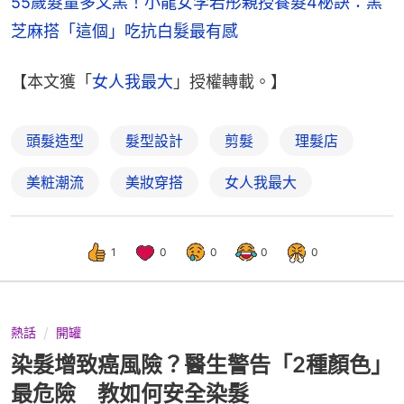
55歲髮量多又黑！小龍女李若彤親授養髮4秘訣：黑
芝麻搭「這個」吃抗白髮最有感
【本文獲「
女人我最大
」授權轉載。】
頭髮造型
髮型設計
剪髮
理髮店
美粧潮流
美妝穿搭
女人我最大
1
0
0
0
0
熱話
開罐
染髮增致癌風險？醫生警告「2種顏色」
最危險 教如何安全染髮