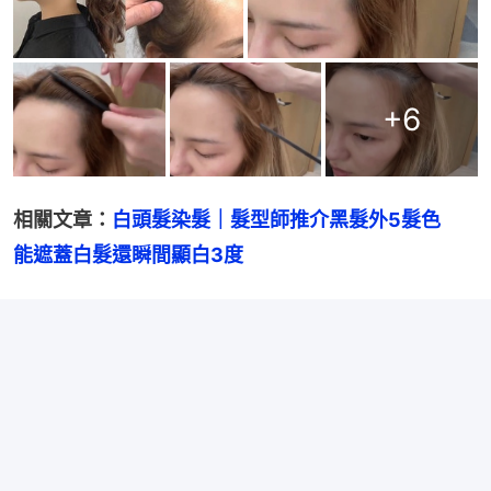
+
6
相關文章：
白頭髮染髮｜髮型師推介黑髮外5髮色　
能遮蓋白髮還瞬間顯白3度