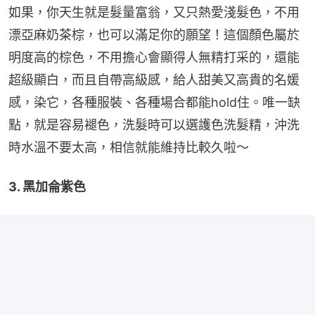
如果，你天生就是髮量富翁，又只熱愛淺髮色，不用
漂亞麻奶茶棕，也可以滿足你的願望！這個顏色屬於
明度高的棕色，不用擔心會顯得人無精打采的，還能
超級顯白，而且自帶高級感，給人甜美又高貴的名媛
感，染它，各種服裝、各種場合都能hold住。唯一缺
點，就是容易褪色，洗髮時可以選護色洗髮精，沖洗
時水溫不要太高，相信就能維持比較久啦～
3. 黑加侖紫色