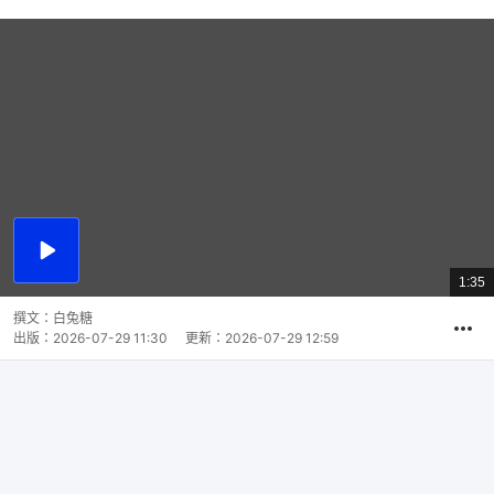
播
放
1:35
總
影
共
片
時
撰文：
白兔糖
間
出版：
2026-07-29 11:30
更新：
2026-07-29 12:59