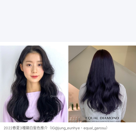
2022春夏3種顯白髮色推介（IG@jung_eunhye、equal_garosu）