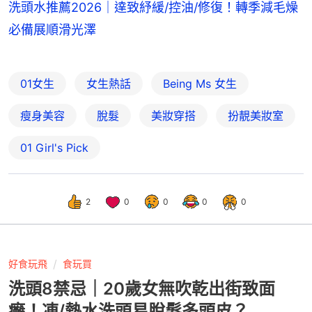
洗頭水推薦2026｜達致紓緩/控油/修復！轉季減毛燥
必備展順滑光澤
01女生
女生熱話
Being Ms 女生
瘦身美容
脫髮
美妝穿搭
扮靚美妝室
01 Girl's Pick
2
0
0
0
0
好食玩飛
食玩買
洗頭8禁忌｜20歲女無吹乾出街致面
癱！凍/熱水洗頭易脫髮多頭皮？