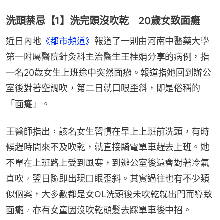
洗頭禁忌【1】洗完頭沒吹乾 20歲女致面癱
近日內地
《都市頻道》
報道了一則由河南中醫藥大學
第一附屬醫院針灸科主治醫生王桂娟分享的病例，指
一名20歲女生上班途中突然面癱。報道指她回到辦公
室後對著空調吹，第二日就口眼歪斜，即是俗稱的
「面癱」。
王醫師指出，該名女生習慣在早上上班前洗頭，有時
候趕時間來不及吹乾，就直接騎電單車趕去上班。她
不單在上班路上受到風寒，到辦公室後還會對著冷氣
直吹，翌日隨即出現口眼歪斜。其實過往也有不少類
似個案，大多數都是女OL洗頭後未吹乾就出門而導致
面癱，亦有女童因沒吹乾頭髮去踩單車後中招。