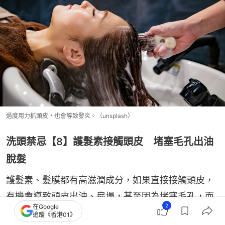
過度用力抓頭皮，也會導致發炎。（unsplash）
洗頭禁忌【8】護髮素接觸頭皮 堵塞毛孔出油
脫髮
護髮素、髮膜都有高滋潤成分，如果直接接觸頭皮，
有機會導致頭皮出油、扁塌，甚至因為堵塞毛孔，而
2
在Google
導致頭髮脫落。正確做法是沾濕頭髮，把護髮素塗在
追蹤《香港01》