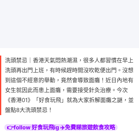
洗頭禁忌｜香港天氣悶熱潮濕，很多人都習慣在早上
洗頭再出門上班，有時候趕時間沒吹乾便出門。沒想
到這個不經意的舉動，竟然會導致面癱！近日內地有
女生就因此而患上面癱，需要接受針灸治療。今次
《香港01》「好食玩飛」就為大家拆解面癱之謎，並
盤點8大洗頭禁忌！
👉follow 好食玩飛ig ✈️免費睇旅遊飲食攻略