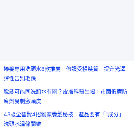
捲髮專用洗頭水8款推薦 修護受損髮質 提升光澤
彈性告別毛躁
脫髮可能同洗頭水有關？皮膚科醫生揭：市面低廉防
腐劑易刺激頭皮
43歲全智賢4招獨家養髮秘技 產品要有「1成分」
洗頭水溫係關鍵