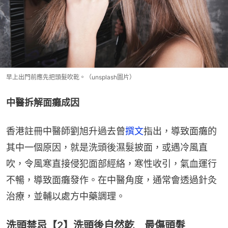
早上出門前應先把頭髮吹乾。（unsplash圖片）
中醫拆解面癱成因
香港註冊中醫師劉旭升過去曾
撰文
指出，導致面癱的
其中一個原因，就是洗頭後濕髮披面，或遇冷風直
吹，令風寒直接侵犯面部經絡，寒性收引，氣血運行
不暢，導致面癱發作。在中醫角度，通常會透過針灸
治療，並輔以處方中藥調理。
洗頭禁忌【2】洗頭後自然乾 最傷頭髮