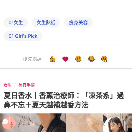
01女生
女生熱話
瘦身美容
01 Girl's Pick
搶先表達
女生
美容手帳
夏日香水｜香薰治療師：「凍茶系」過
鼻不忘＋​夏天越補越香方法