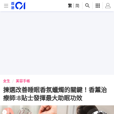
繁
|
简
女生
美容手帳
揀選改善睡眠香氛蠟燭的關鍵！香薰治
療師:8貼士發揮最大助眠功效