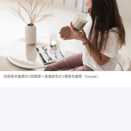
挑選香氛蠟燭的3個關鍵＋建議避免的3種香氛蠟燭（freepik）