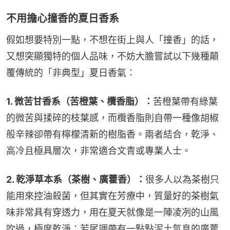
不用擔心撞香的夏日香系
假如想要特別一點，不想在街上與人「撞香」的話，
又想突顯獨特的個人品味，不妨大膽嘗試以下幾種顛
覆傳統的「非典型」夏日香氣：
1. ​微苦甘香系（苦橙葉、欖香脂）：
苦橙葉帶有綠葉
的微苦與揉碎的枝葉感，而欖香脂則自帶一種像胡椒
般辛辣卻帶有檸檬清新的樹脂香。兩者結合，乾淨、
高冷且極具層次，非常適合文青或專業人士。
2. 乾淨草本系（茶樹、廣藿香）：
很多人以為茶樹只
能用來控油殺菌，但其實在芳療中，質量好的茶樹氣
味非常具有穿透力，用在夏天就像是一陣凌冽的山風
吹過，極度乾淨；若尾調帶有一點點泥土氣息的廣藿