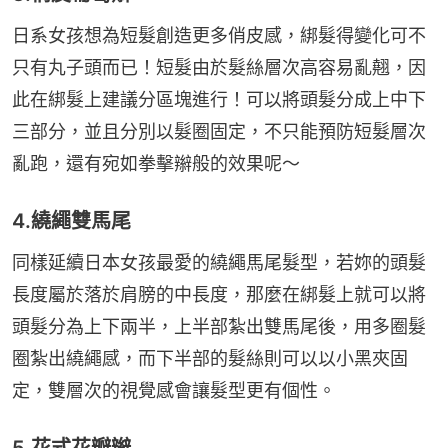
日系女孩想為短髮創造更多俏皮感，綁髮得變化可不
只有丸子頭而已！短髮由於髮絲層次高容易亂翹，因
此在綁髮上建議分區塊進行！可以將頭髮分成上中下
三部分，並且分別以髮圈固定，不只能預防短髮層次
亂跑，還有宛如拳擊辮般的效果呢～
4.繞繩雙馬尾
同樣延續日本女孩最愛的繞繩馬尾髮型，若妳的頭髮
長度屬於落於肩膀的中長度，那麼在綁髮上就可以將
頭髮分為上下兩半，上半部紮出雙馬尾後，用多圈髮
圈紮出繞繩感，而下半部的髮絲則可以以小黑夾固
定，雙層次的視覺感會讓髮型更有個性。