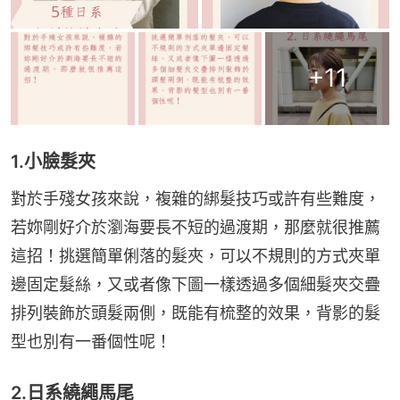
+
11
1.小臉髮夾
對於手殘女孩來說，複雜的綁髮技巧或許有些難度，
若妳剛好介於瀏海要長不短的過渡期，那麼就很推薦
這招！挑選簡單俐落的髮夾，可以不規則的方式夾單
邊固定髮絲，又或者像下圖一樣透過多個細髮夾交疊
排列裝飾於頭髮兩側，既能有梳整的效果，背影的髮
型也別有一番個性呢！
2.日系繞繩馬尾