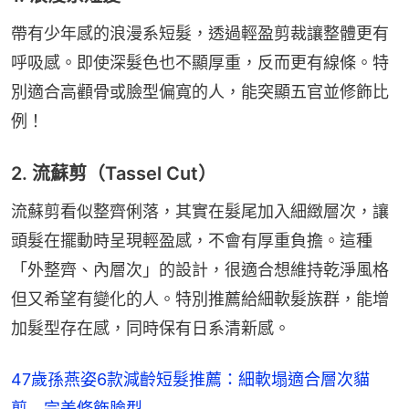
帶有少年感的浪漫系短髮，透過輕盈剪裁讓整體更有
呼吸感。即使深髮色也不顯厚重，反而更有線條。特
別適合高顴骨或臉型偏寬的人，能突顯五官並修飾比
例！
2. 流蘇剪（Tassel Cut）
流蘇剪看似整齊俐落，其實在髮尾加入細緻層次，讓
頭髮在擺動時呈現輕盈感，不會有厚重負擔。這種
「外整齊、內層次」的設計，很適合想維持乾淨風格
但又希望有變化的人。特別推薦給細軟髮族群，能增
加髮型存在感，同時保有日系清新感。
47歲孫燕姿6款減齡短髮推薦：細軟塌適合層次貓
剪 完美修飾臉型