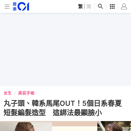
繁
|
简
女生
美容手帳
丸子頭、韓系馬尾OUT！5個日系春夏
短髮編髮造型 這綁法最顯臉小