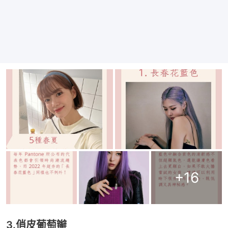
+
16
3.俏皮葡萄辮