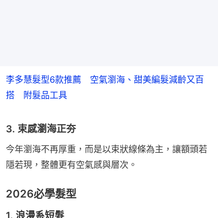
李多慧髮型6款推薦 空氣瀏海、甜美編髮減齡又百
搭 附髮品工具
3. 束感瀏海正夯
今年瀏海不再厚重，而是以束狀線條為主，讓額頭若
隱若現，整體更有空氣感與層次。
2026必學髮型
1. 浪漫系短髮