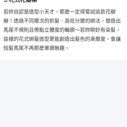
5.花式花瓣辮
若妳自認是造型小天才，那麼一定得嘗試這款花瓣
辮！透過不同層次的抓髮、高低分層的綁法，營造出
馬尾不規則且帶點立體度的輪廓～若妳剛好有染髮，
這樣的花式綁髮造型更能創造出髮色的漸層度，會讓
短髮馬尾不再那麼單調無趣。