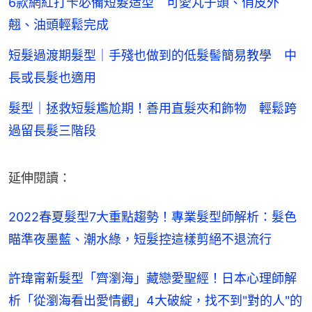
6款網紅打卡必備短髮造型 可愛丸子頭、俏皮外
翹、油頭輕鬆完成
短髮過渡期髮型｜手殘也做到的低髮髻簡易教學 中
長或長髮也適用
髮型｜拯救短髮尷尬期！善用直髮夾和飾物 輕鬆跨
過留長髮三階段
延伸閱讀：
2022春夏髮型7大重點趨勢！專業髮型師解析：髮色
瞄準夜墨藍、潮水綠，短髮控這樣剪絕不退流行
許瑋甯新髮型「齊瀏海」藏戀愛聖經！日本心理師解
析「從瀏海看出愛情觀」4大破綻，找不到"對的人"的