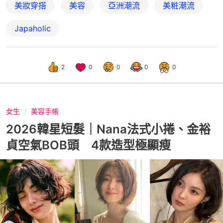
美妝穿搭
美容
亞洲潮流
美粧潮流
Japaholic
2
0
0
0
0
女生
美容手帳
2026韓星短髮｜Nana法式小捲、金裕
貞空氣BOB頭 4款造型極顯瘦