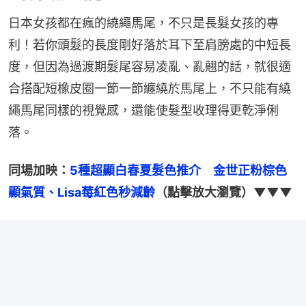
日本女孩都在瘋的繞繩馬尾，不只是長髮女孩的專
利！若你頭髮的長度剛好落於耳下至肩膀處的中短長
度，但因為過渡期髮尾容易凌亂、亂翹的話，就很適
合搭配短橡皮圈一節一節纏繞於馬尾上，不只能有繞
繩馬尾同樣的視覺感，還能使髮型收理得更乾淨俐
落。
同場加映：
5種超顯白春夏髮色推介　金世正粉棕色
顯氣質、Lisa莓紅色秒減齡
（點擊放大瀏覽）▼▼▼