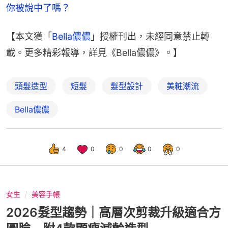
你被說中了嗎？
【本文獲「
Bella儂儂
」授權刊出，未經同意禁止轉
載。更多精彩報導，詳見《Bella儂儂》。】
頭髮造型
短髮
髮型設計
美粧潮流
Bella儂儂
4
0
0
0
0
女生
美容手帳
2026髮型趨勢｜高層次剪裁升級適合方