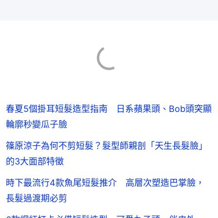
春夏5個掛耳短髮造型指南 日系蘋果頭、Bob頭突顯
輪廓秒變瓜子臉
篠原涼子為何不剪短髮？髮型師親剖「天生長髮臉」
的3大面部特徵
時下最流行4款魚尾短髮推介 高層次塑造巴掌臉，
長髮過渡期必剪