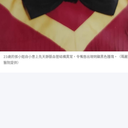
23歲的張小姐自小患上先天靜脈血管結構異常，令嘴唇出現明顯黑色腫塊。（瑪麗
醫院提供）