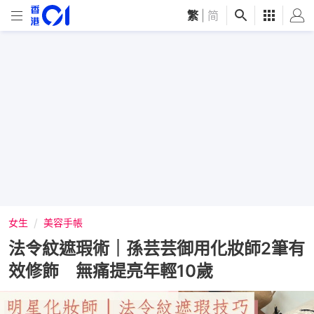
繁
|
简
女生
美容手帳
法令紋遮瑕術｜孫芸芸御用化妝師2筆有
效修飾 無痛提亮年輕10歲