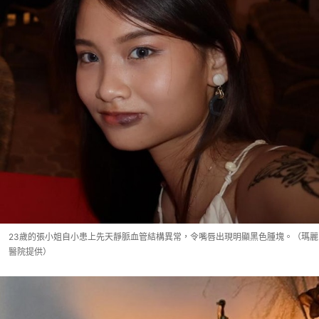
23歲的張小姐自小患上先天靜脈血管結構異常，令嘴唇出現明顯黑色腫塊。（瑪麗
醫院提供）