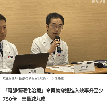
瑪麗醫院外科榮譽專科醫生馮智衡。（洪戩昊攝）
「電脈衝硬化治療」令藥物穿透進入效率升至少
750倍 藥量減九成