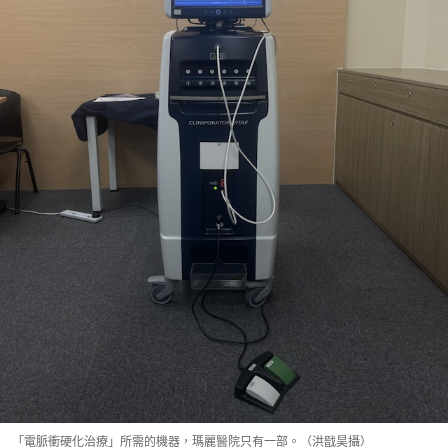
「電脈衝硬化治療」所需的機器，瑪麗醫院只有一部。（洪戩昊攝）