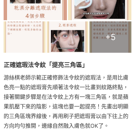
+
5
正確遮瑕法令紋「提亮三角區」
游絲棋老師示範正確修飾法令紋的遮瑕法，是用比膚
色亮一點的遮瑕膏先順著法令紋一比畫到紋路終點，
接著關鍵步驟是在法令紋上方有一塊三角區，就是蘋
果肌壓下來的陰影，這塊也要一起提亮！先畫出明顯
的三角區塊界線後，再用刷子把遮瑕膏以由下往上的
方向均勻推開，邊緣自然融入膚色就OK了。