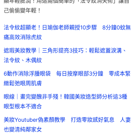
顯年輕膨潤！用這兩個簡單的「法令紋消失術」讓自
己偷偷變年輕！
法令紋超顯老！日瑜伽老師親授10步驟 8分鐘0蚊無
痛高效消除虎紋
遮瑕美妝教學｜三角形提亮3技巧：輕鬆遮蓋淚溝、
法令紋、木偶紋
6動作消除浮腫眼袋 每日按摩眼部3分鐘 零成本緊
緻鬆弛眼周肌膚
眼線｜畫完變醜非手殘！韓國美妝造型師分析這3種
眼型根本不適合
美妝Youtuber偽素顏教學 打造零妝感好氣息 人妻
也變清純鄰家女