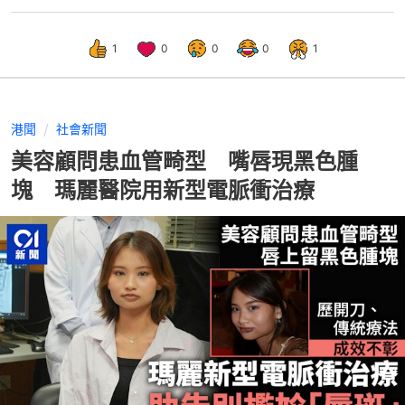
1
0
0
0
1
港聞
社會新聞
美容顧問患血管畸型 嘴唇現黑色腫
塊 瑪麗醫院用新型電脈衝治療