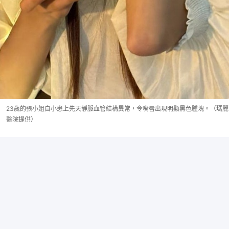
23歲的張小姐自小患上先天靜脈血管結構異常，令嘴唇出現明顯黑色腫塊。（瑪麗
醫院提供）