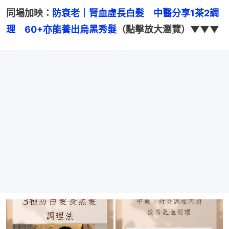
同場加映：
防衰老｜腎血虛長白髮　中醫分享1茶2調
理　60+亦能養出烏黑秀髮
（點擊放大瀏覽）▼▼▼