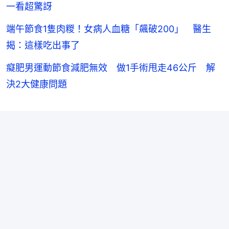
一看超驚訝
端午節食1隻肉糉！女病人血糖「飆破200」 醫生
揭：這樣吃出事了
癡肥男運動節食減肥無效 做1手術甩走46公斤 解
決2大健康問題