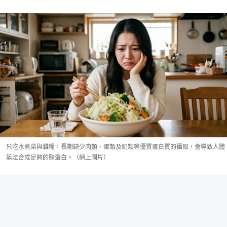
只吃水煮菜與雜糧，長期缺少肉類、蛋類及奶類等優質蛋白質的攝取，會導致人體
無法合成足夠的脂蛋白。（網上圖片）