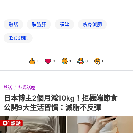
熱話
脂肪肝
福建
瘦身減肥
飲食減肥
1
0
1
0
0
熱話
熱爆話題
日本博主2個月減10kg！拒極端節食
公開9大生活習慣：減脂不反彈