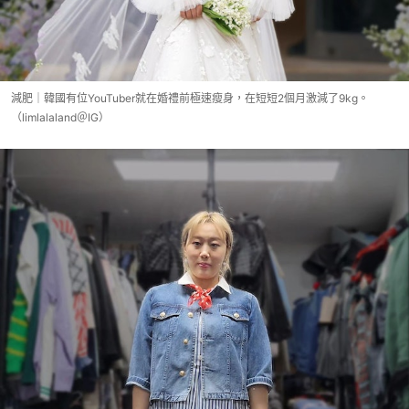
減肥｜韓國有位YouTuber就在婚禮前極速瘦身，在短短2個月激減了9kg。
（limlalaland＠IG）