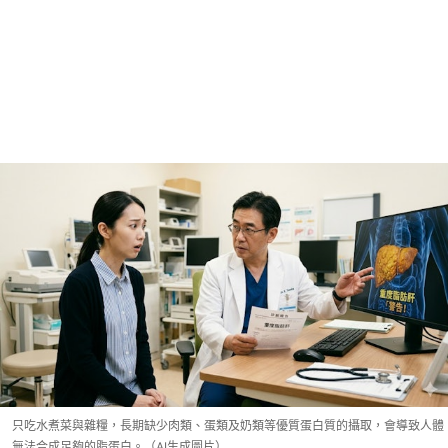
只吃水煮菜與雜糧，長期缺少肉類、蛋類及奶類等優質蛋白質的攝取，會導致人體
無法合成足夠的脂蛋白。（AI生成圖片）