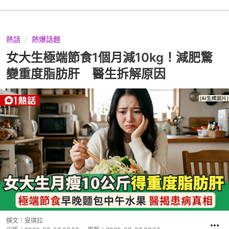
熱話
熱爆話題
女大生極端節食1個月減10kg！減肥驚
變重度脂肪肝 醫生拆解原因
撰文：
安琪拉