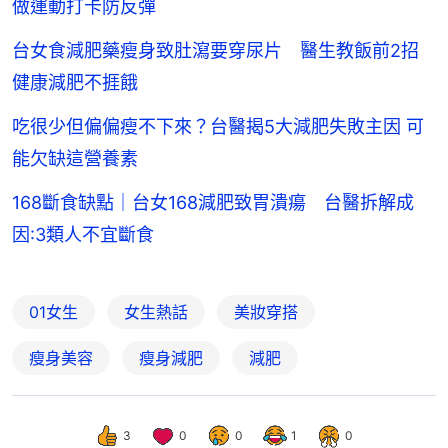
做運動打卡防反彈
台女食減肥藥瘦身致肚瀉要穿尿片 醫生教飯前2招
健康減肥不捱餓
吃很少但偏偏瘦不下來？台醫揭5大減肥失敗主因 可
能欠缺這營養素
168斷食缺點｜台女168減肥致胃潰瘍 台醫拆解成
因:3類人不宜斷食
01女生
女生熱話
美妝穿搭
瘦身美容
瘦身減肥
減肥
3
0
0
1
0