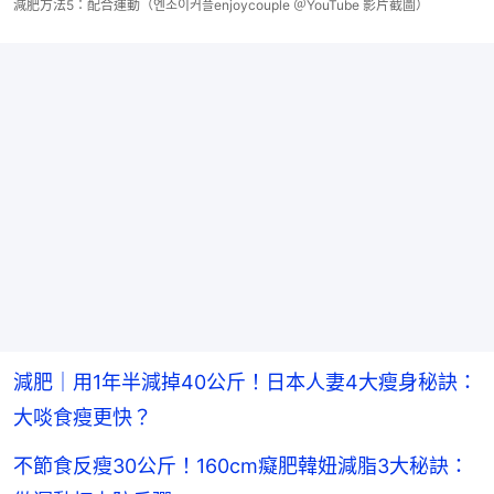
減肥方法5：配合運動（엔조이커플enjoycouple ＠YouTube 影片截圖）
減肥｜用1年半減掉40公斤！日本人妻4大瘦身秘訣：
大啖食瘦更快？
不節食反瘦30公斤！160cm癡肥韓妞減脂3大秘訣：