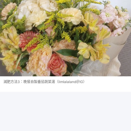
減肥方法3：晚餐自製番茄蔬菜湯（limlalaland＠IG）