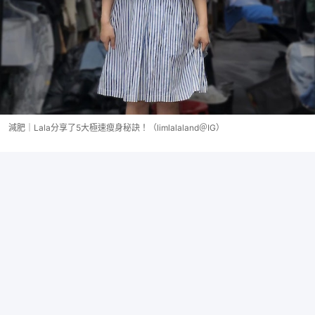
減肥｜Lala分享了5大極速瘦身秘訣！（limlalaland＠IG）