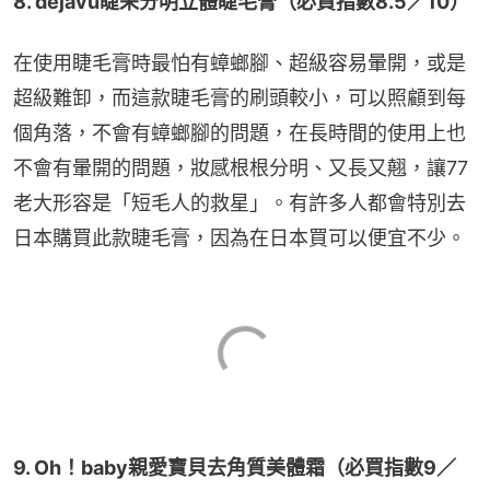
8. dejavu睫采分明立體睫毛膏（必買指數8.5／10）
在使用睫毛膏時最怕有蟑螂腳、超級容易暈開，或是
超級難卸，而這款睫毛膏的刷頭較小，可以照顧到每
個角落，不會有蟑螂腳的問題，在長時間的使用上也
不會有暈開的問題，妝感根根分明、又長又翹，讓77
老大形容是「短毛人的救星」。有許多人都會特別去
日本購買此款睫毛膏，因為在日本買可以便宜不少。
9. Oh！baby親愛寶貝去角質美體霜（必買指數9／