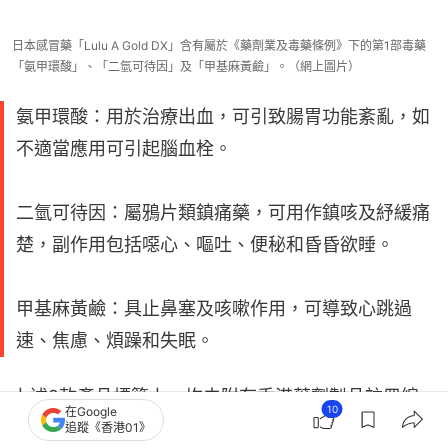
日本感冒藥「Lulu A Gold DX」含有屬於《藥劑業及毒藥條例》下的第1部毒藥
「氨甲環酸」、「二氫可待因」及「甲基麻黃鹼」。（網上圖片）
氨甲環酸：用於治療出血，可引致腸胃功能紊亂，如
不適當應用可引起腦血栓。
二氫可待因：屬鴉片類鎮痛藥，可用作鎮咳及紓緩痛
楚，副作用包括噁心、嘔吐、便秘和昏昏欲睡。
甲基麻黃鹼：具止鼻塞及咳嗽作用，可導致心跳過
速、焦慮、煩躁和失眠。
上述2款產品標籤上，均未附有香港藥劑製品註冊編
10
在Google
號，根據《藥劑業及毒藥條例》，所有藥劑製品須獲
追蹤《香港01》