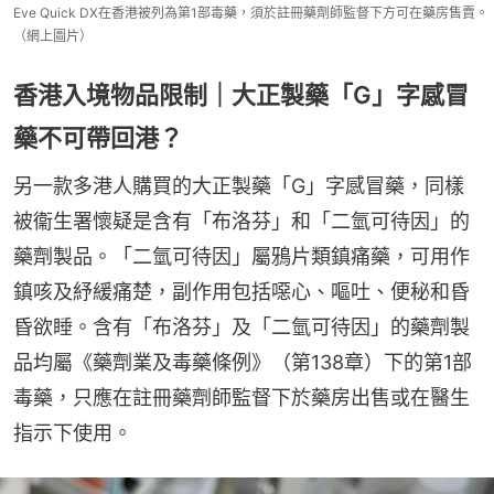
Eve Quick DX在香港被列為第1部毒藥，須於註冊藥劑師監督下方可在藥房售賣。
（網上圖片）
香港入境物品限制｜大正製藥「G」字感冒
藥不可帶回港？
另一款多港人購買的大正製藥「G」字感冒藥，同樣
被衞生署懷疑是含有「布洛芬」和「二氫可待因」的
藥劑製品。「二氫可待因」屬鴉片類鎮痛藥，可用作
鎮咳及紓緩痛楚，副作用包括噁心、嘔吐、便秘和昏
昏欲睡。含有「布洛芬」及「二氫可待因」的藥劑製
品均屬《藥劑業及毒藥條例》（第138章）下的第1部
毒藥，只應在註冊藥劑師監督下於藥房出售或在醫生
指示下使用。