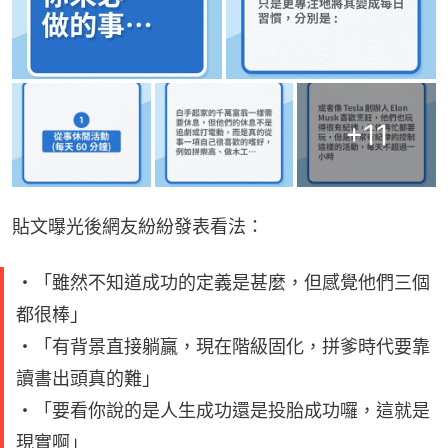
+
11
貼文曝光後網友紛紛發表看法：
・「雖然不知道成功的定義是甚麼，但感覺他們三個
都很棒」
・「有背景直接躺贏，現在階級固化，拼爹時代要靠
讀書出頭真的難」
・「要看你說的是人生成功還是投胎成功囉，這就是
現實啊」