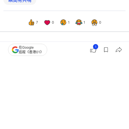
瞬間有共鳴
7
0
1
1
0
1
在Google
熱話
熱爆話題
追蹤《香港01》
私補Miss見學生用Hermès年年旅遊坦
言心理不平衡：我從小常被家暴