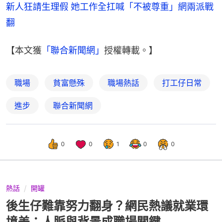
新人狂請生理假 她工作全扛喊「不被尊重」網兩派戰
翻
【本文獲
「聯合新聞網」
授權轉載。】
職場
貧富懸殊
職場熱話
打工仔日常
進步
聯合新聞網
0
0
1
0
0
熱話
開罐
後生仔難靠努力翻身？網民熱議就業環
境差：人脈與背景成職場關鍵