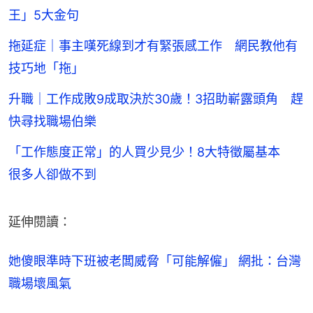
王」5大金句
拖延症｜事主嘆死線到才有緊張感工作 網民教他有
技巧地「拖」
升職｜工作成敗9成取決於30歲！3招助嶄露頭角 趕
快尋找職場伯樂
「工作態度正常」的人買少見少！8大特徵屬基本
很多人卻做不到
延伸閱讀：
她傻眼準時下班被老闆威脅「可能解僱」 網批：台灣
職場壞風氣