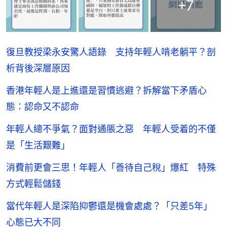
+
7
復旦教授梁永安驚人語錄 支持年輕人啃老躺平？剖
析背後深層原因
香港年輕人是上進還是習慣逃避？拆解當下矛盾心
態：認命又不認命
年輕人總不爭氣？面對通脹之惡 年輕人受着的不僅
是「生活艱難」
消費前更會三思！年輕人「善待自己稅」爆紅 特殊
方式輕鬆儲錢
當代年輕人是深陷抑鬱還是機會處處？「只差5年」
心態已大不同