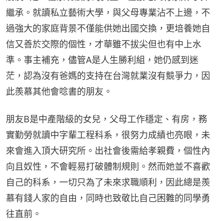
繼承。就讀私立藝術大學，與父母專業沾不上邊，不
過強大的家庭背景不僅能供她出國交換，更培養她自
信又善於交際的個性，才華雖不拔尖但也有中上水
準。事主補充，儘管A是人生勝利組，她仍感到迷
茫，認為沒有爸媽的支持在台灣就業沒有競爭力，因
此羨慕其他會唸書的朋友。
朋友B是中產階級的女兒，父母工作穩定、有房，務
實勤勞就讀中字輩工程科系，很努力成績也亮眼，未
來會進入頂大研究所。出社會後需給孝親費，個性內
向且奴性，不會輕易打破體制規則。然而她並不喜歡
自己的科系，一切只為了未來求職順利，因此總是羨
慕有錢人家的自由，同時也致敬比自己困難的同學勇
往直前。