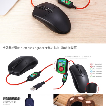
手執發熱滑鼠，left click right click都更順心（淘寶網截圖）