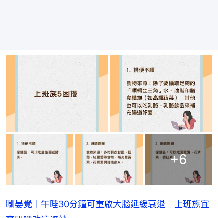
+
6
瞓晏覺｜午睡30分鐘可重啟大腦延緩衰退 上班族宜