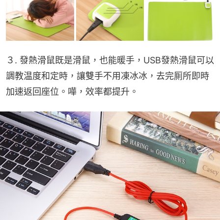
３. 發熱滑鼠既是滑鼠，也能暖手，USB發熱滑鼠可以
調教温度和定時，讓雙手不用凍冰冰，去完厠所即時
加速返回座位。嘩，效率都提升。