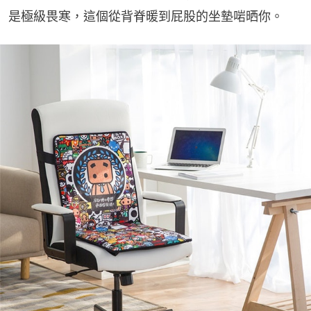
是極級畏寒，這個從背脊暖到屁股的坐墊啱晒你。