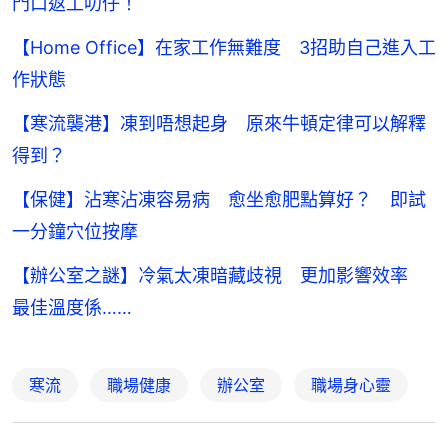
門口返工叻仔！
【Home Office】在家工作無難度 3招助自己進入工
作狀態
【寒流襲港】凍到唔想起身 原來牛頓定律可以解釋
得到？
【保健】沾寒沾凍容易病 愈坐愈肥點算好？ 即試
一分鐘穴位按摩
【辦公室之謎】冷氣太凍暗藏歧視 更加影響效率
最佳溫度係……
寒流
職場健康
辦公室
職場身心靈