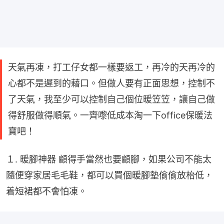
天氣再凍，打工仔女都一樣要返工，再冷的天再冷的
心都不是遲到的藉口。但做人要有正面思想，控制不
了天氣，我至少可以控制自己個位暖笠笠，讓自己做
得舒服做得順氣。一齊嚟低成本淘一下office保暖法
寶吧！
１. 暖腳神器 顧得手當然也要顧腳，如果公司不能太
隨便穿家居毛毛鞋，都可以買個暖腳墊偷偷放枱低，
着短裙都不會怕凍。