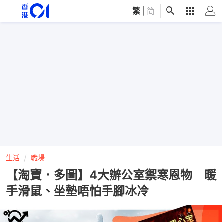
繁
|
简
生活
職場
【淘寶．多圖】4大辦公室禦寒恩物 暖
手滑鼠、坐墊唔怕手腳冰冷