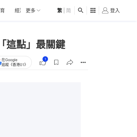
育
經濟
更多
01深圳
繁
觀點
|
简
健康
好食玩飛
登入
女
「這點」最關鍵
1
在Google
追蹤《香港01》