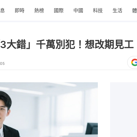
息
即時
熱榜
國際
中國
科技
生活
體
3大錯」千萬別犯！想改期見工
:05