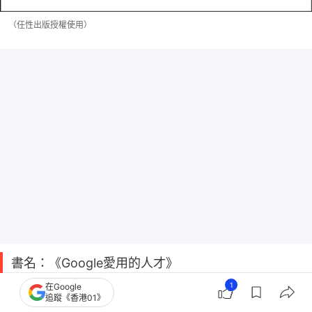
（任性出版授權使用）
書名：《Google愛用的人才》
作者：草深生馬，人力資源服務公司RECCOO營運長
1
在Google
追蹤《香港01》
兼人資長，前Google Japan人資主管