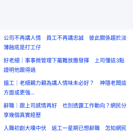
公司不再講人情 員工不再講忠誠 彼此關係趨於淡
薄蝕底是打工仔
好老細｜事事微管理下屬難放膽發揮 上司懂這3點
證明他跟得過
搵工｜老細親力親為講人情味未必好？ 神隱老闆這
方面或更強…
辭職｜跟上司感情再好 也別透露工作動向？網民分
享幾個真實經歷
入職初創大嘆中伏 返工一星期已想辭職 怎知網民