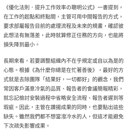
《優化法則．提升工作效率の聰明公式》一書提到，
在工作的起點和終點間，主管可用中間報告的方式，
要求部屬報告目前的處理流程及未來的規畫，確認彼
此想法有無落差，此時就算修正任務的方向，也能將
損失降到最小。
長期來看，若要調整組織內不在乎規定或自以為是的
心態。根據《為什麼你總是在忙著善後》，最好的方
式就是去除團隊「結果好，一切都好」的觀念，我們
常因客戶滿意冷氣的品質、報告者的會議簡報精彩，
就忘記檢討安裝過程中省略安全流程、報告者遲到等
瑕疵。因此，主管在讚揚成果的同時，也要點出這些
缺失。雖然我們都不想當潑冷水的人，但這才能避免
下次疏失影響成果。