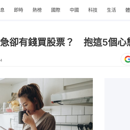
息
即時
熱榜
國際
中國
科技
生活
體
急卻有錢買股票？ 抱這5個心
34