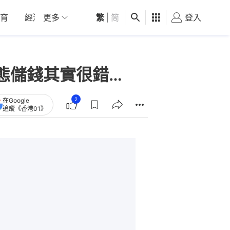
育
經濟
更多
01深圳
繁
觀點
|
简
健康
好食玩飛
登入
女
態儲錢其實很錯…
2
在Google
追蹤《香港01》