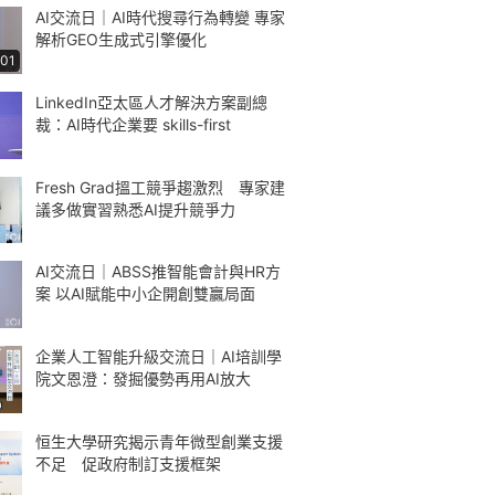
AI交流日｜AI時代搜尋行為轉變 專家
解析GEO生成式引擎優化
:01
LinkedIn亞太區人才解決方案副總
裁：AI時代企業要 skills-first
Fresh Grad搵工競爭趨激烈 專家建
議多做實習熟悉AI提升競爭力
AI交流日｜ABSS推智能會計與HR方
案 以AI賦能中小企開創雙贏局面
企業人工智能升級交流日｜AI培訓學
院文恩澄：發掘優勢再用AI放大
恒生大學研究揭示青年微型創業支援
不足 促政府制訂支援框架