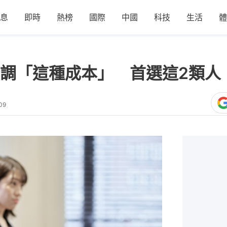
息
即時
熱榜
國際
中國
科技
生活
體
調「這種成本」 首選這2類人
09