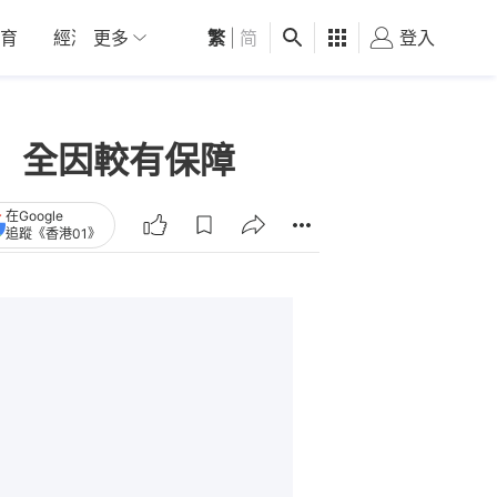
育
經濟
更多
01深圳
繁
觀點
|
简
健康
好食玩飛
登入
女
 全因較有保障
在Google
追蹤《香港01》