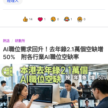
經理人
14
1
0
1
0
熱話
研數所
AI職位需求回升！去年錄2.1萬個空缺增
50% 附各行業AI職位空缺率