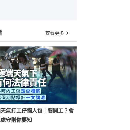
章
查看更多
端天氣打工仔懶人包︱要開工？會
工處守則你要知