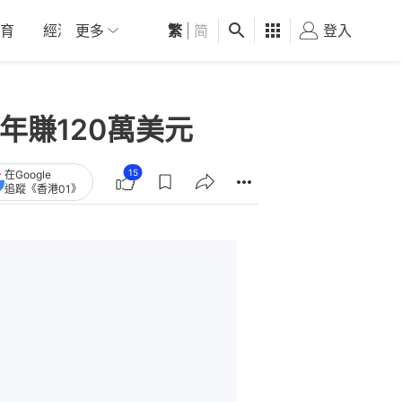
育
經濟
更多
01深圳
繁
觀點
|
简
健康
好食玩飛
登入
女
年賺120萬美元
15
在Google
追蹤《香港01》