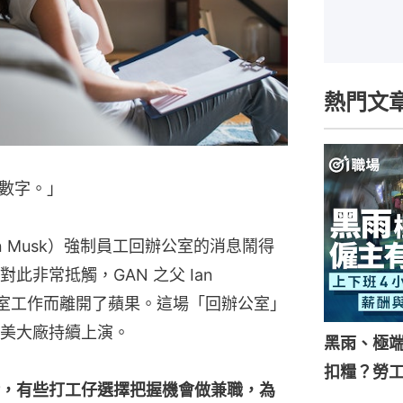
熱門文
數字。」
lon Musk）強制員工回辦公室的消息鬧得
非常抵觸，GAN 之父 Ian 
返辦公室工作而離開了蘋果。這場「回辦公室」
美大廠持續上演。
黑雨、極
扣糧？勞
，有些打工仔選擇把握機會做兼職，為