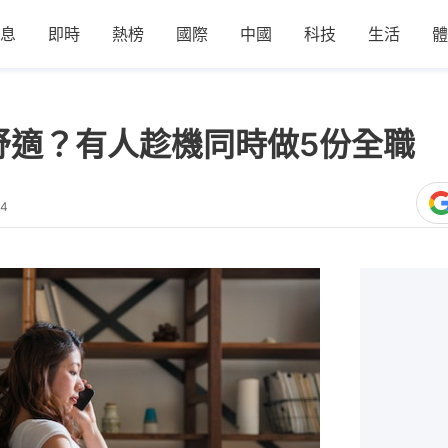
息
即時
熱榜
國際
中國
科技
生活
體
舒適？有人趁機同時做5份全職 
04