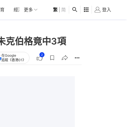
育
經濟
更多
01深圳
繁
觀點
|
简
健康
好食玩飛
登入
女
朱克伯格竟中3項
2
在Google
追蹤《香港01》