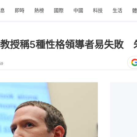
息
即時
熱榜
國際
中國
科技
生活
體
教授稱5種性格領導者易失敗 
59