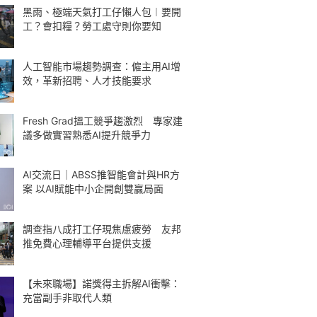
黑雨、極端天氣打工仔懶人包︱要開
工？會扣糧？勞工處守則你要知
人工智能市場趨勢調查：僱主用AI增
效，革新招聘、人才技能要求
Fresh Grad搵工競爭趨激烈 專家建
議多做實習熟悉AI提升競爭力
AI交流日｜ABSS推智能會計與HR方
案 以AI賦能中小企開創雙贏局面
調查指八成打工仔現焦慮疲勞 友邦
推免費心理輔導平台提供支援
【未來職場】諾獎得主拆解AI衝擊：
充當副手非取代人類