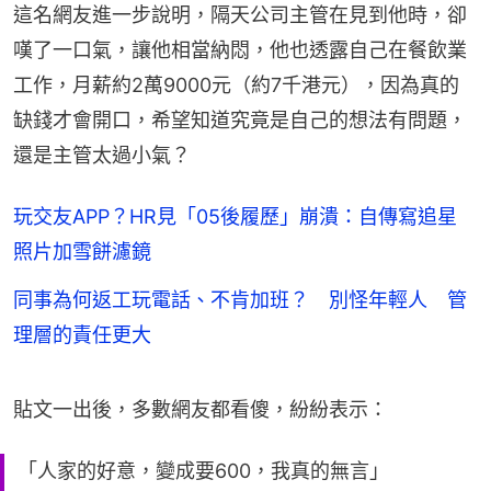
這名網友進一步說明，隔天公司主管在見到他時，卻
嘆了一口氣，讓他相當納悶，他也透露自己在餐飲業
工作，月薪約2萬9000元（約7千港元），因為真的
缺錢才會開口，希望知道究竟是自己的想法有問題，
還是主管太過小氣？
玩交友APP？HR見「05後履歷」崩潰：自傳寫追星
照片加雪餅濾鏡
同事為何返工玩電話、不肯加班？ 別怪年輕人 管
理層的責任更大
貼文一出後，多數網友都看傻，紛紛表示：
「人家的好意，變成要600，我真的無言」