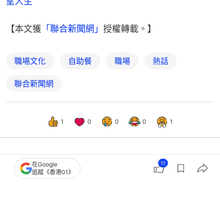
望人生
【本文獲
「聯合新聞網」
授權轉載。】
職場文化
自助餐
職場
熱話
聯合新聞網
1
0
0
0
1
11
在Google
熱話
熱爆話題
追蹤《香港01》
餐廳吃完飯1動作能看出教養？網民秒回
「基本禮儀」：很少看到了