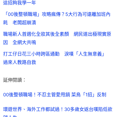
這招夠我學一年
「00後整頓職場」攻略瘋傳？5大行為可遠離加班內
耗 老闆超崩潰
職場新人首週化全妝其後全素顏 網民道出極現實原
因 全網大共鳴
打工仔日花三小時跨區通勤 淚嘆「人生無意義」
過來人教路自救
延伸閱讀：
00後整頓職場！不忍主管愛甩鍋 菜鳥「1招」反制
環遊世界、海外工作都試過！30多歲女返台嘆陷低欲