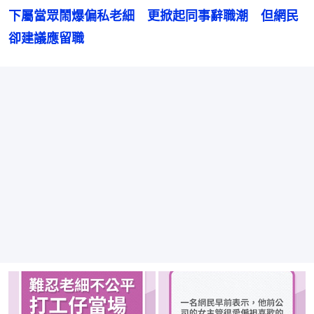
下屬當眾鬧爆偏私老細　更掀起同事辭職潮　但網民
卻建議應留職