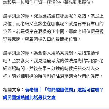
該和另一位和你年資一樣淺的小薯先到場攞位。
最早到達的你，究竟應該坐在哪裏呢？沒錯，就是上
菜位；而老細又應該坐在哪裏呢？就是背脊有靠山的
位置。若是餐桌在酒樓的正中間，那麼老細位便是視
野最遼闊，望着酒樓入口的最開揚位置。
最早到達的你，為全部人用熱茶洗碗，是指定動作
吧！至於斟茶，我見過最考究的做法是先精準預計老
細到場時間，然後在早三分鐘的時候把熱茶斟入茶
杯，讓老細到達的時候剛好降溫至適合飲用的溫度。
相關文章：
衰老細｜「有問題隨便問」這話可信嗎？
網民圍爐熱議此話最伏之處