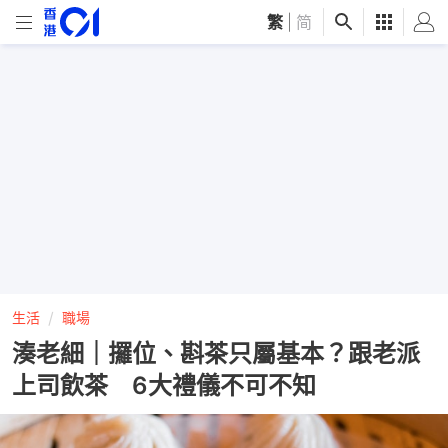
繁
|
简
生活
職場
湊老細｜攞位、斟茶只屬基本？跟老派
上司飲茶 6大禮儀不可不知