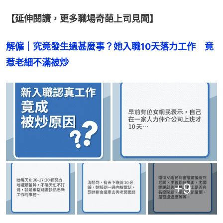
【延伸閱讀，更多職場奇葩上司見聞】
解僱｜究竟發生過甚麼事？她入職10天落力工作　竟
惹老細不滿被炒
+
9