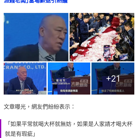
派錢老闆｣當場辭退引熱議
+
21
文章曝光，網友們紛紛表示：
「如果平常就喝大杯就無妨，如果是人家請才喝大杯
就是有瑕疵」