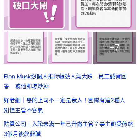
+
7
Elon Musk怨個人推特帳號人氣大跌 員工誠實回
答 被他即場炒掉
好老細｜惡的上司不一定是衰人！團隊有這2種人
別怪主管不客氣
陰質公司｜入職未滿一年已升做主管？事主飽受煎熬
3個月後終辭職