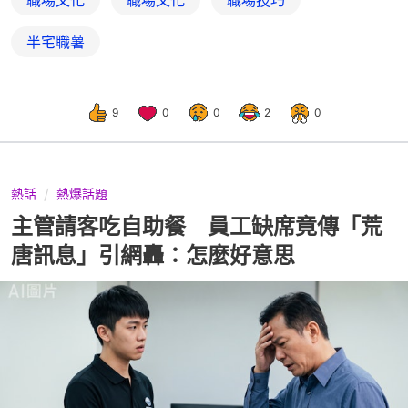
半宅職薯
9
0
0
2
0
熱話
熱爆話題
主管請客吃自助餐 員工缺席竟傳「荒
唐訊息」引網轟：怎麼好意思