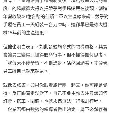
實際上，當時落實了這項制度後，現場效率大增的幅
度，的確讓德大得以把競爭對手遠遠甩在後頭，創造
年營收破40億台幣的佳績。單以生產線來說，競爭對
手還在員工一天組裝一台刀庫時，這卻早已是德大機
械15年前的生產速度。
但他也明白表示，如此發號施令式的領導風格，其實
會讓員工變得只懂得聽命行事，但不懂得如何思考。
「我每天不停學習、不斷進步，猛然回頭看，才發現
員工離自己越來越遠。」
就像去旅遊，如果你跟着旅行團一起去，你可能會覺
得，反正跟着走就對了，自己不會主動去注意該如何
訂票、搭車、問路，也就永遠無法自行規劃行程。
「企業若都由強勢的領導者做出決定，屬下必然存有