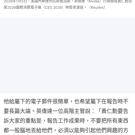
2026年1月5日，美國內華達州拉斯維加斯，英偉達（Nvidia）行政總裁黃仁勳出
席2026國際消費電子展（CES 2026）時發表演說。（Reuters）
他給屬下的電子郵件很簡單，也希望屬下在報告時不
要長篇大論。英偉達一位高階主管說：「黃仁勳要告
訴大家的重點是，報告工作成果時，不要把所有東西
都一股腦地丟給他們，必須以能夠引起他們興趣的方