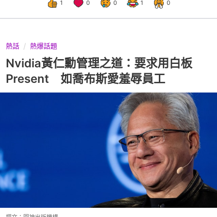
1
0
0
1
0
熱話
熱爆話題
Nvidia黃仁勳管理之道：要求用白板
Present 如喬布斯愛羞辱員工