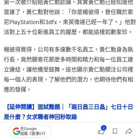
第一次被介紹給黃仁勳認識。其實黃仁勳已經知道他
是誰了，黃仁勳對他說：「你是楊彼得，曾任職於索
尼PlayStation和3dfx，來英偉達已經一年了。」他對
派對上五十位新進員工的履歷，都能這樣如數家珍。
楊彼得覺得，公司有多達數千名員工，黃仁勳身為執
行長，竟然願意花那麼多時間和精力和每一位員工建
立連結，讓他備受鼓舞。這也顯示黃仁勳關注公司裡
每一個人的表現，了解他們的潛力，也期待他們有相
應的發揮。
【延伸閱讀】面試難題｜「兩日昌三日晶」七日十日
是什麼？女求職者神回秒取錄
2
在Google
追蹤《香港01》