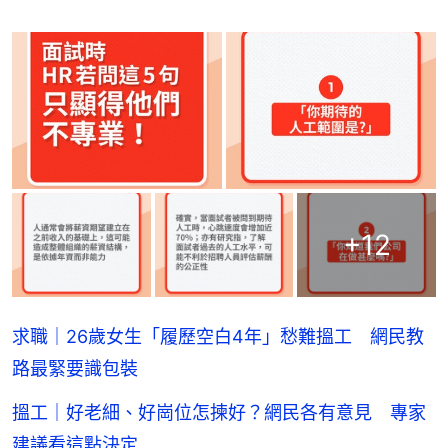
+
12
求職｜26歲女生「履歷空白4年」愁難搵工 網民教
路最緊要識包裝
搵工｜好老細、好崗位怎揀好？網民各有意見 專家
建議看這點決定