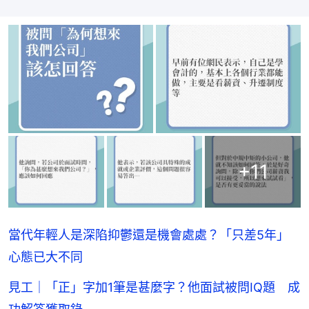
+
11
當代年輕人是深陷抑鬱還是機會處處？「只差5年」
心態已大不同
見工｜「正」字加1筆是甚麼字？他面試被問IQ題 成