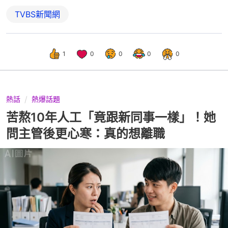
TVBS新聞網
1
0
0
0
0
熱話
熱爆話題
苦熬10年人工「竟跟新同事一樣」！她
問主管後更心寒：真的想離職