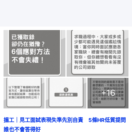
+
16
搵工｜見工面試表現失準先別自責　5條HR低質提問
誰也不會答得好