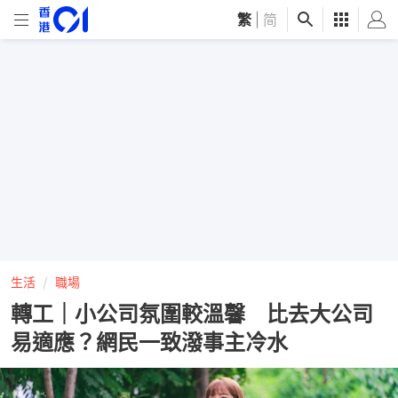
繁
|
简
生活
職場
轉工｜小公司氛圍較溫馨 比去大公司
易適應？網民一致潑事主冷水