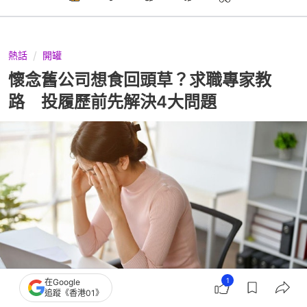
熱話
開罐
懷念舊公司想食回頭草？求職專家教
路 投履歷前先解決4大問題
1
在Google
追蹤《香港01》
撰文：
網路溫度計DailyView