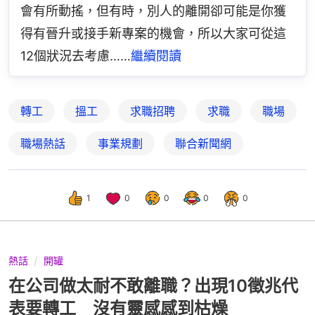
會有所動搖，但有時，別人的離開卻可能是你獲
得有晉升或接手新專案的機會，所以大家可從這
12個狀況去考慮……
繼續閱讀
轉工
搵工
求職招聘
求職
職場
職場熱話
事業規劃
聯合新聞網
1
0
0
0
0
熱話
開罐
在公司做太耐不敢離職？出現10徵兆代
表要轉工 沒有靈感感到枯燥