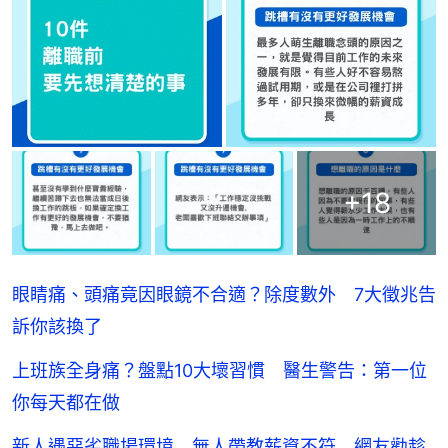
+
18
眼睛痛、頭痛竟因眼鏡不合適？除度數外 7大徵兆告
訴你該換了
上班族全身痛？盤點10大壞習慣 醫生警告：第一位
你每天都在做
新人遇惡劣職場環境 無人帶教薪資不符 網友勸趁