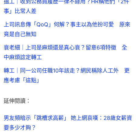
搵工｜收到公務員履歷一律不錄用？HR稱他們「2件
事」比常人差
上司訊息傳「QoQ」何解？事主以為他扮可愛 原來
竟是自己無知
衰老細｜上司是麻煩還是真心衰？留意6項特徵 全
中麻煩諗定轉工
轉工｜同一公司任職10年該走？網民稱除人工外 更
應考慮「這點」
延伸閱讀：
男友頻暗示「跳槽求高薪」 她上網哀嘆：28歲女薪資
要多少才夠？