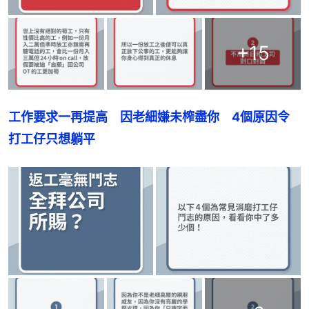
+
15
工作要求一再提高　因老細嫌未榨盡你　4個原因令
打工仔只想躺平