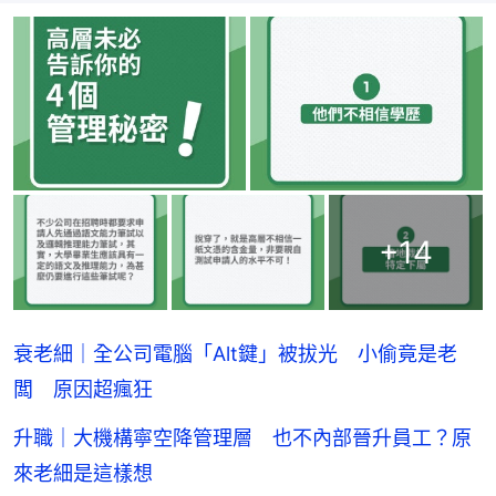
+
14
衰老細｜全公司電腦「Alt鍵」被拔光 小偷竟是老
闆 原因超瘋狂
升職｜大機構寧空降管理層 也不內部晉升員工？原
來老細是這樣想