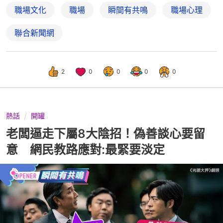
職場文化
職場
瞬間有共鳴
職場心理
聯合新聞網
2
0
0
0
0
熱話
開罐
老闆逼走下屬8大陰招！偽善談心要留
意 網民教路應對:最緊要淡定