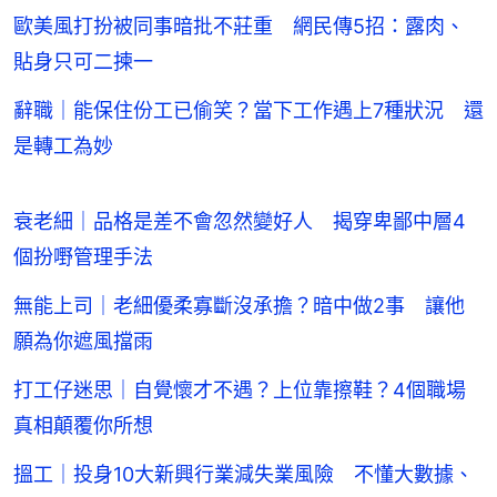
歐美風打扮被同事暗批不莊重 網民傳5招：露肉、
貼身只可二揀一
辭職｜能保住份工已偷笑？當下工作遇上7種狀況 還
是轉工為妙
衰老細｜品格是差不會忽然變好人 揭穿卑鄙中層4
個扮嘢管理手法
無能上司｜老細優柔寡斷沒承擔？暗中做2事 讓他
願為你遮風擋雨
打工仔迷思｜自覺懷才不遇？上位靠擦鞋？4個職場
真相顛覆你所想
搵工｜投身10大新興行業減失業風險 不懂大數據、