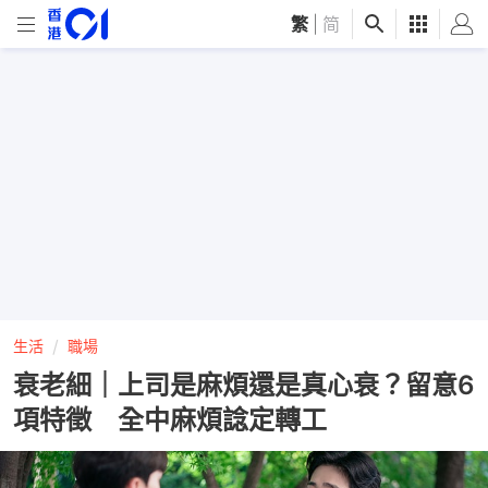
繁
|
简
生活
職場
衰老細｜上司是麻煩還是真心衰？留意6
項特徵 全中麻煩諗定轉工