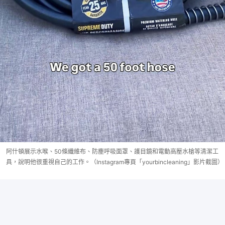
阿什頓展示水喉、50條纖維布、防塵呼吸面罩、護目鏡和電動高壓水槍等清潔工
具，說明他很重視自己的工作。（Instagram專頁「yourbincleaning」影片截圖）