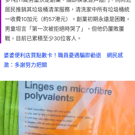
居民推銷其垃圾桶清潔服務，清洗家中所有垃圾桶統
一收費10加元（約57港元）。創業初期永遠是困難，
男童坦言「第一次被拒絕時哭了」，但他仍屢敗屢
戰，目前已累積至少30位客人。
婆婆便利店買點數卡！職員憂遇騙即勸退 網民感
激：多謝努力把關