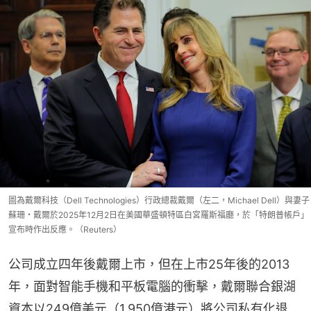
圖為戴爾科技（Dell Technologies）行政總裁戴爾（左二，Michael Dell）與妻子
蘇珊・戴爾於2025年12月2日在美國華盛頓特區白宮羅斯福廳，於「特朗普帳戶」
宣布時作出反應。（Reuters）
公司成立四年後戴爾上市，但在上市25年後的2013
年，面對智能手機和平板電腦的衝擊，戴爾聯合銀湖
資本以249億美元（1,950億港元）將公司私有化退