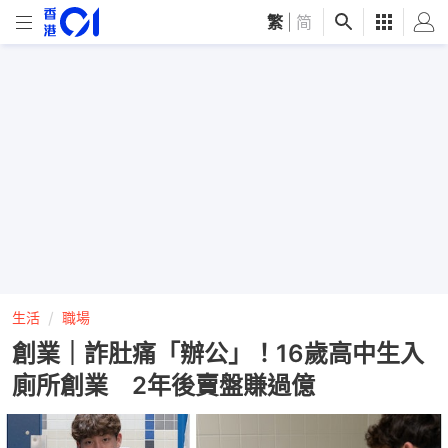
繁
|
简
生活
職場
創業｜詐肚痛「辦公」！16歲高中生入
廁所創業 2年後賣盤賺過億