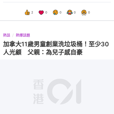
2
0
0
0
0
熱話
熱爆話題
加拿大11歲男童創業洗垃圾桶！至少30
人光顧 父親：為兒子感自豪