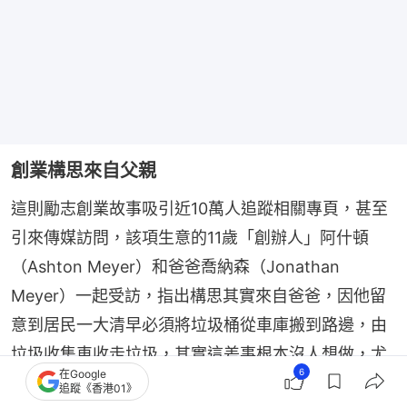
創業構思來自父親
這則勵志創業故事吸引近10萬人追蹤相關專頁，甚至
引來傳媒訪問，該項生意的11歲「創辦人」阿什頓
（Ashton Meyer）和爸爸喬納森（Jonathan 
Meyer）一起受訪，指出構思其實來自爸爸，因他留
意到居民一大清早必須將垃圾桶從車庫搬到路邊，由
垃圾收集車收走垃圾，其實這差事根本沒人想做，尤
6
在Google
其是社區住了許多老年人。喬納森便開始構思和垃圾
追蹤《香港01》