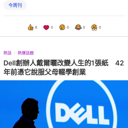
今周刊
6
0
0
0
0
熱話
熱爆話題
Dell創辦人戴爾曬改變人生的1張紙 42
年前憑它說服父母輟學創業