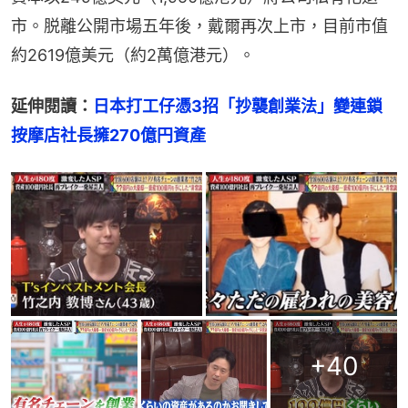
市。脱離公開市場五年後，戴爾再次上市，目前市值
約2619億美元（約2萬億港元）。
延伸閱讀：
日本打工仔憑3招「抄襲創業法」變連鎖
按摩店社長擁270億円資產
+
40