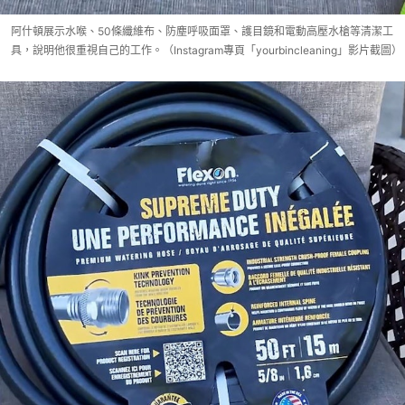
阿什頓展示水喉、50條纖維布、防塵呼吸面罩、護目鏡和電動高壓水槍等清潔工
具，說明他很重視自己的工作。（Instagram專頁「yourbincleaning」影片截圖）