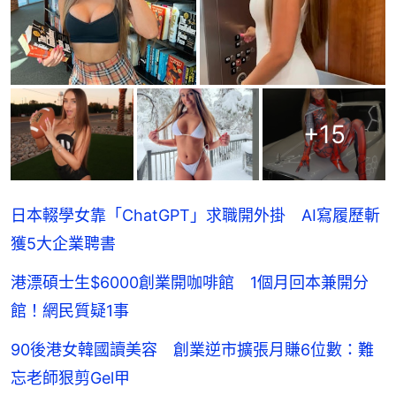
+
15
日本輟學女靠「ChatGPT」求職開外掛 AI寫履歷斬
獲5大企業聘書
港漂碩士生$6000創業開咖啡館 1個月回本兼開分
館！網民質疑1事
90後港女韓國讀美容 創業逆市擴張月賺6位數：難
忘老師狠剪Gel甲