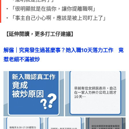
・「很明顯就是在搞你，讓你提離職啊」
・「事主自己小心啊，應該是被上司盯上了」
【延伸閱讀，更多打工仔建議】
解僱｜究竟發生過甚麼事？她入職10天落力工作　竟
惹老細不滿被炒