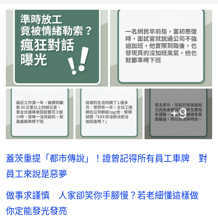
+
9
蓋茨重提「都市傳說」！證曾記得所有員工車牌 對
員工來說是惡夢
做事求謹慎 人家卻笑你手腳慢？若老細懂這樣做
你定能發光發亮