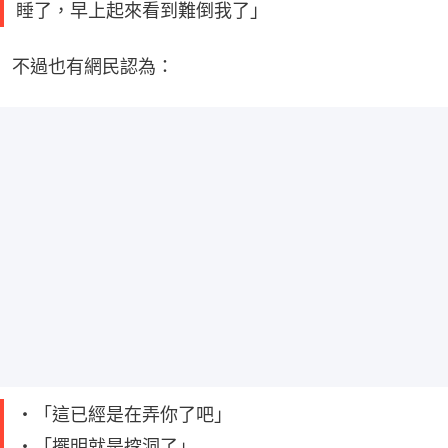
睡了，早上起來看到難倒我了」
不過也有網民認為：
・「這已經是在弄你了吧」
・「擺明就是挖洞了」