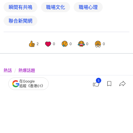
瞬間有共鳴
職場文化
職場心理
聯合新聞網
2
0
0
0
0
熱話
熱爆話題
放假誤讀主管公事訊息！打工仔崩潰呻
5
在Google
追蹤《香港01》
慘 數據︰25%勞工數碼待命