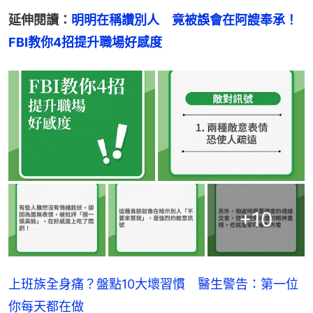
延伸閱讀：
明明在稱讚別人　竟被誤會在阿謏奉承！
FBI教你4招提升職場好感度
+
10
上班族全身痛？盤點10大壞習慣 醫生警告：第一位
你每天都在做