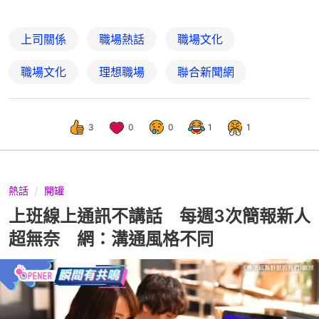
上司關係
職場熱話
職場文化
職場文化
理想職場
聯合新聞網
3
0
0
1
1
熱話
開罐
上班線上通訊不講話 每週3次簡報新人
超無奈 網：溝通風格不同