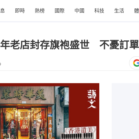
息
即時
熱榜
國際
中國
科技
生活
體
年老店封存旗袍盛世 不憂訂單
9