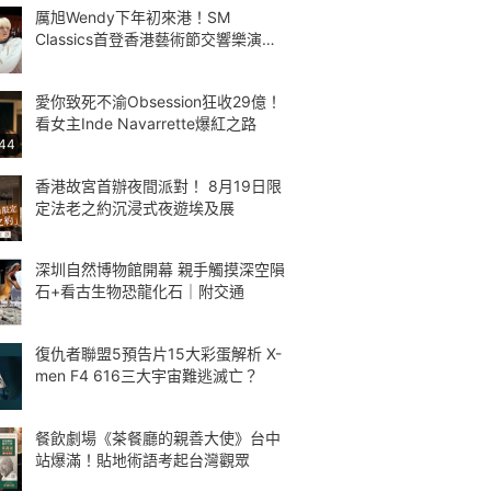
厲旭Wendy下年初來港！SM
Classics首登香港藝術節交響樂演繹
Kpop
愛你致死不渝Obsession狂收29億！
看女主Inde Navarrette爆紅之路
:44
香港故宮首辦夜間派對！ 8月19日限
定法老之約沉浸式夜遊埃及展
深圳自然博物館開幕 親手觸摸深空隕
石+看古生物恐龍化石｜附交通
復仇者聯盟5預告片15大彩蛋解析 X-
men F4 616三大宇宙難逃滅亡？
餐飲劇場《茶餐廳的親善大使》台中
站爆滿！貼地術語考起台灣觀眾