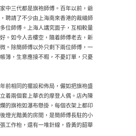
家中三代都是旗袍師傅。百年以前，爺
，聘請了不少由上海南來香港的裁縫師
多位師傅。上海人講究面子，互相較量
好。如今人去樓空，隨着師傅老去，新
微。除簡師傅以外只剩下兩位師傅，一
帳簿，生意應接不暇，不憂訂單，只憂
年前相同的擺設和佈局，儼如把旗袍盛
立着兩個套上華衣的摩登人偶。店內陳
爛的旗袍如瀑布懸掛，每個衣架上都印
後燈光黯黃的房間，是簡師傅長駐的小
張工作枱，還有一堆針線，昏黃的韶華