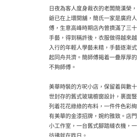
日夜為客人度身裁衣的老闆簡漢榮，
爺已在上環開舖，簡氏一家是廣府人
傅，生意高峰時期店內曾擠滿了三十
手藝，得到稱許後，衣服做得越來越
入行的年輕人學藝未精，手藝逐漸式
起同舟共濟。簡師傅揭着一疊厚厚的
不夠師傅。
美華時裝的方呎小店，保留着與數十
世封存的舊式玻璃櫥窗設計，裹面豎
列着花花綠綠的布料，一件件色彩絢
有美華的金漆招牌，婉約雅致。店門
小工作室，一台舊式腳踏縫衣機，一
彷彿就在昨日。