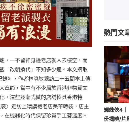
熱門文
速，一不留神身邊老店就人去樓空，而
觀「改朝換代」不知多少遍。本文摘取
店記錄》，作者林曉敏親訪二十五間本土傳
大章節，當中有不少屬於香港非物質文
化，這些逐漸式微的店舖極具香港特
衣裳〉走訪上環旗袍老店美華時裝，店主
蜘蛛俠4｜《
，在機器化時代保留珍貴手工藝溫度。
份揭曉/片