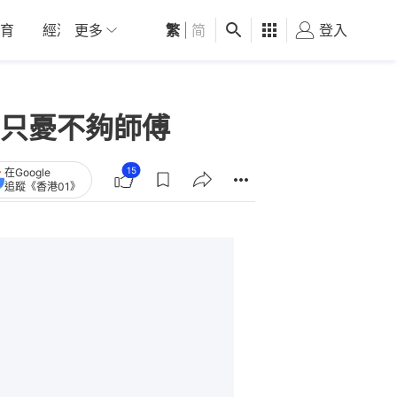
育
經濟
更多
01深圳
繁
觀點
|
简
健康
好食玩飛
登入
女
只憂不夠師傅
15
在Google
追蹤《香港01》