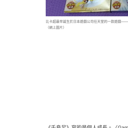
比卡超最早誕生於日本遊戲公司任天堂的一款遊戲——《
（網上圖片）
《千鳥足》寫的是個人成長。〈Gam