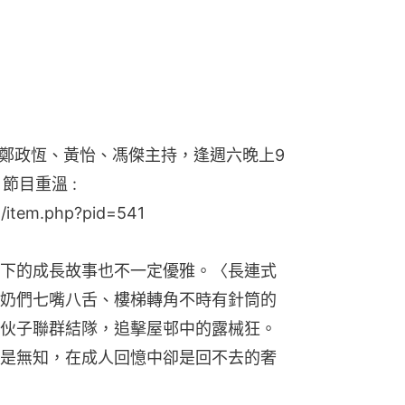
鄭政恆、黃怡、馮傑主持，逢週六晚上9
節目重溫 :
t/item.php?pid=541
下的成長故事也不一定優雅。〈長連式
奶們七嘴八舌、樓梯轉角不時有針筒的
伙子聯群結隊，追擊屋邨中的露械狂。
是無知，在成人回憶中卻是回不去的奢