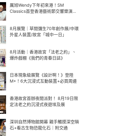
厲旭Wendy下年初來港！SM
Classics首登香港藝術節交響樂演繹
Kpop
8月展覽｜草間彌生70年創作展/中環
外星人裝置/故宮「城中一日」
8月活動｜香港故宮「法老之約」、
爆炸戲棚《我們的青春日誌》
日本現象級展覽《設計啊！》登陸
M+！6大沉浸式互動裝置+必買周邊
香港故宮首辦夜間派對！ 8月19日限
定法老之約沉浸式夜遊埃及展
深圳自然博物館開幕 親手觸摸深空隕
石+看古生物恐龍化石｜附交通