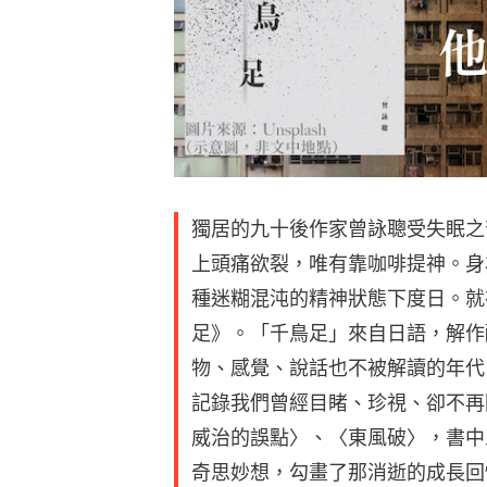
獨居的九十後作家曾詠聰受失眠之
上頭痛欲裂，唯有靠咖啡提神。身
種迷糊混沌的精神狀態下度日。就
足》。「千鳥足」來自日語，解作
物、感覺、說話也不被解讀的年代
記錄我們曾經目睹、珍視、卻不再
威治的誤點〉、〈東風破〉，書中
奇思妙想，勾畫了那消逝的成長回