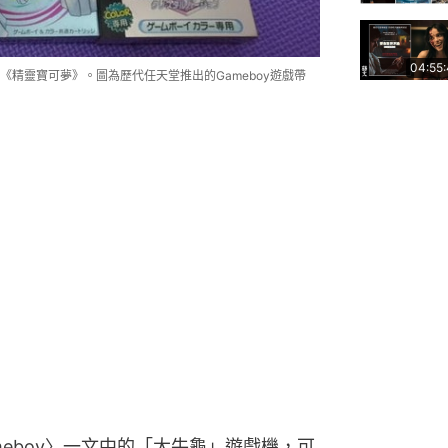
04:55
精靈寶可夢》。圖為歷代任天堂推出的Gameboy遊戲帶
eboy〉一文中的「大牛龜」遊戲機，可