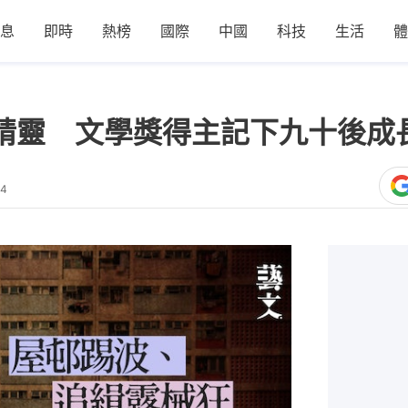
息
即時
熱榜
國際
中國
科技
生活
體
物小精靈 文學獎得主記下九十後
14