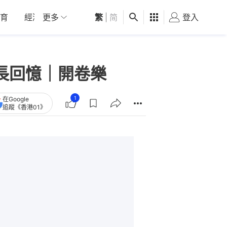
育
經濟
更多
01深圳
繁
觀點
|
简
健康
好食玩飛
登入
女
成長回憶｜開卷樂
1
在Google
追蹤《香港01》