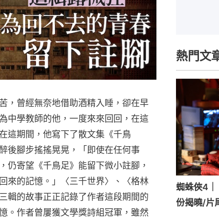
熱門文
苦，曾經無奈地借助酒精入睡，卻在早
為中學教師的他，一度來來回回，在這
在這期間，他寫下了散文集《千鳥
醉後腳步搖搖晃晃，「即使在任何事
，仍寄望《千鳥足》能留下微小註腳，
回來的記憶。」〈三千世界〉、〈格林
蜘蛛俠4｜《
三輯的故事正正記錄了作者這段期間的
份揭曉/片
憶。作者曾屢獲文學獎詩組冠軍，雖然