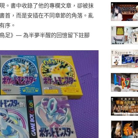
現。書中收錄了他的專欄文章，卻被抹
書首，而是安插在不同章節的角落。亂
有序。
鳥足》— 為半夢半醒的回憶留下註腳