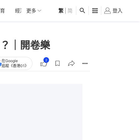
育
經濟
更多
01深圳
繁
觀點
|
简
健康
好食玩飛
登入
女
？｜開卷樂
2
在Google
追蹤《香港01》