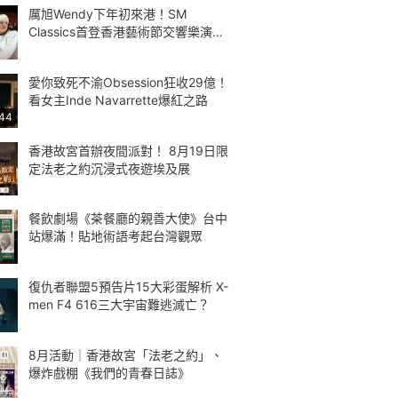
厲旭Wendy下年初來港！SM
Classics首登香港藝術節交響樂演繹
Kpop
愛你致死不渝Obsession狂收29億！
看女主Inde Navarrette爆紅之路
:44
香港故宮首辦夜間派對！ 8月19日限
定法老之約沉浸式夜遊埃及展
餐飲劇場《茶餐廳的親善大使》台中
站爆滿！貼地術語考起台灣觀眾
復仇者聯盟5預告片15大彩蛋解析 X-
men F4 616三大宇宙難逃滅亡？
8月活動｜香港故宮「法老之約」、
爆炸戲棚《我們的青春日誌》