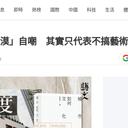
息
即時
熱榜
國際
中國
科技
生活
體
漠」自嘲 其實只代表不搞藝術
2