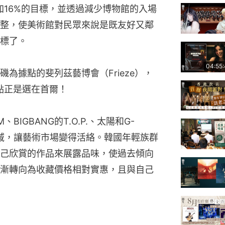
加16%的目標，並透過減少博物館的入場
整，使美術館對民眾來說是既友好又鄰
標了。
04:55
為據點的斐列茲藝博會（Frieze），
點正是選在首爾！
IGBANG的T.O.P.、太陽和G-
領域，讓藝術市場變得活絡。韓國年輕族群
己欣賞的作品來展露品味，使過去傾向
漸轉向為收藏價格相對實惠，且與自己