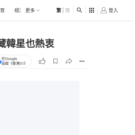
育
經濟
更多
01深圳
繁
觀點
|
简
健康
好食玩飛
登入
女
藏韓星也熱衷
在Google
追蹤《香港01》