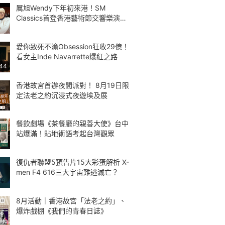
厲旭Wendy下年初來港！SM
Classics首登香港藝術節交響樂演繹
Kpop
愛你致死不渝Obsession狂收29億！
看女主Inde Navarrette爆紅之路
:44
香港故宮首辦夜間派對！ 8月19日限
定法老之約沉浸式夜遊埃及展
餐飲劇場《茶餐廳的親善大使》台中
站爆滿！貼地術語考起台灣觀眾
復仇者聯盟5預告片15大彩蛋解析 X-
men F4 616三大宇宙難逃滅亡？
8月活動｜香港故宮「法老之約」、
爆炸戲棚《我們的青春日誌》