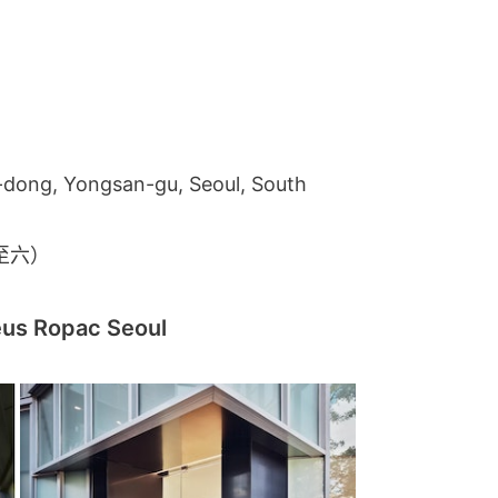
ong, Yongsan-gu, Seoul, South
二至六）
Ropac Seoul