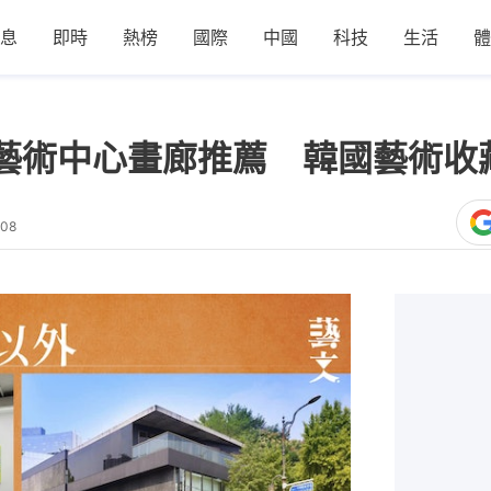
息
即時
熱榜
國際
中國
科技
生活
體
藝術中心畫廊推薦 韓國藝術收
:08