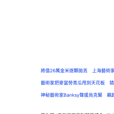
將值26萬金米逐顆拋丟 上海藝術
藝術家把麥當勞青瓜甩到天花板 猜
神秘藝術家Banksy聲援烏克蘭 