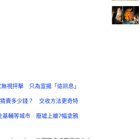
家無視抨擊 只為宣揚「這訊息」
猜賣多少錢？ 交收方法更奇特
親赴基輔等城市 廢墟上繪7幅塗鴉