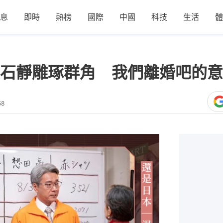
息
即時
熱榜
國際
中國
科技
生活
體
石靜雕琢群角 我們離婚吧的意
58