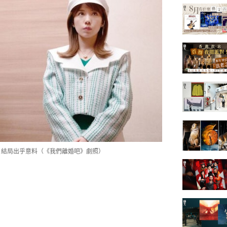
 結局出乎意料（《我們離婚吧》劇照）