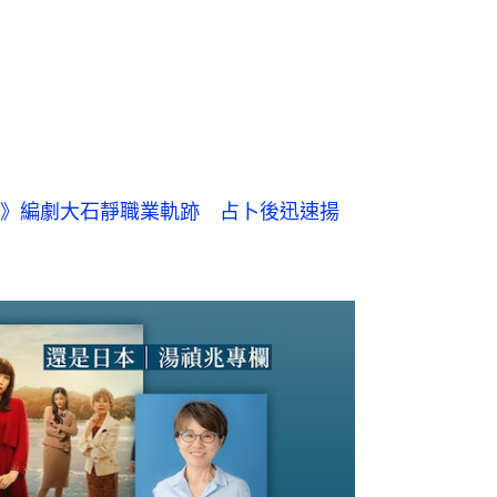
》編劇大石靜職業軌跡　占卜後迅速揚