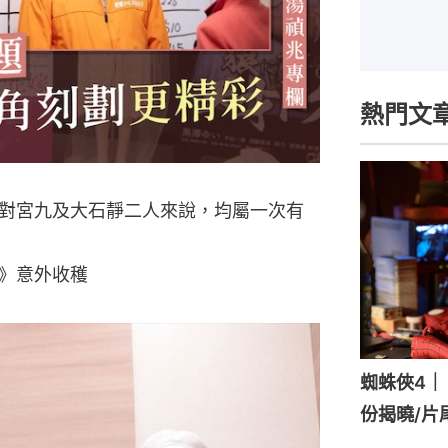
熱門文
對宮九及大石靜二人來說，均屬一次有
》意外收穫
蜘蛛俠4｜《
份揭曉/片