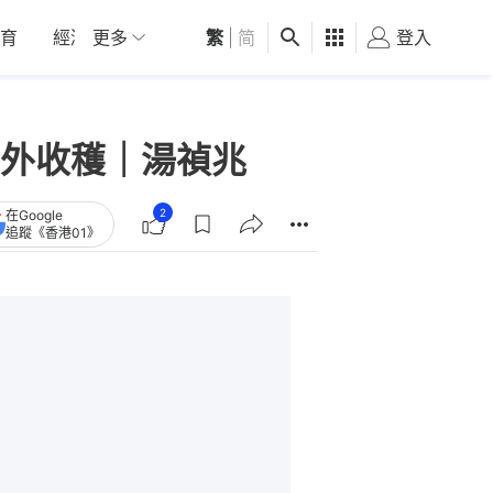
育
經濟
更多
01深圳
繁
觀點
|
简
健康
好食玩飛
登入
女
外收穫｜湯禎兆
2
在Google
追蹤《香港01》