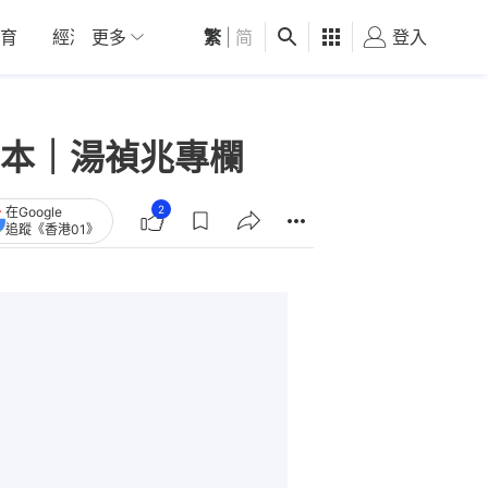
育
經濟
更多
01深圳
繁
觀點
|
简
健康
好食玩飛
登入
女
本｜湯禎兆專欄
2
在Google
追蹤《香港01》