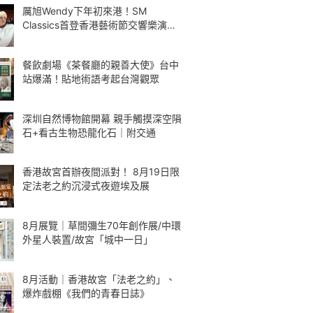
厲旭Wendy下年初來港！SM
Classics首登香港藝術節交響樂演繹
Kpop
餐飲劇場《茶餐廳的親善大使》台中
站爆滿！貼地術語考起台灣觀眾
深圳自然博物館開幕 親手觸摸深空隕
石+看古生物恐龍化石｜附交通
香港故宮首辦夜間派對！ 8月19日限
定法老之約沉浸式夜遊埃及展
8月展覽｜草間彌生70年創作展/中環
外星人裝置/故宮「城中一日」
8月活動｜香港故宮「法老之約」、
爆炸戲棚《我們的青春日誌》