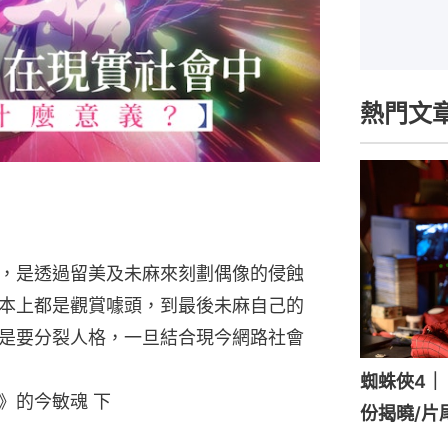
熱門文
，是透過留美及未麻來刻劃偶像的侵蝕
本上都是觀賞噱頭，到最後未麻自己的
是要分裂人格，一旦結合現今網路社會
蜘蛛俠4｜《
》的今敏魂 下
份揭曉/片