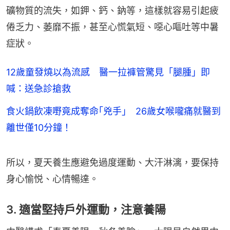
礦物質的流失，如鉀、鈣、鈉等，這樣就容易引起疲
倦乏力、萎靡不振，甚至心慌氣短、噁心嘔吐等中暑
症狀。
12歲童發燒以為流感 醫一拉褲管驚見「腿腫」即
喊：送急診搶救
食火鍋飲凍嘢竟成奪命｢兇手｣ 26歲女喉嚨痛就醫到
離世僅10分鐘！
所以，夏天養生應避免過度運動、大汗淋漓，要保持
身心愉悦、心情暢達。
3. 適當堅持戶外運動，注意養陽