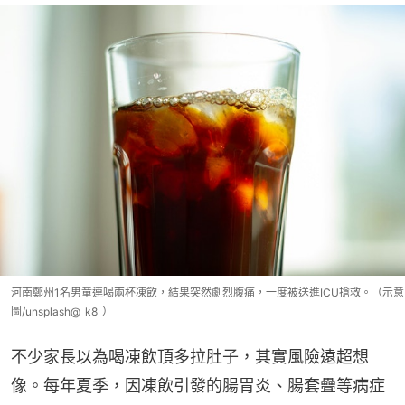
河南鄭州1名男童連喝兩杯凍飲，結果突然劇烈腹痛，一度被送進ICU搶救。（示意
圖/unsplash@_k8_）
不少家長以為喝凍飲頂多拉肚子，其實風險遠超想
像。每年夏季，因凍飲引發的腸胃炎、腸套疊等病症