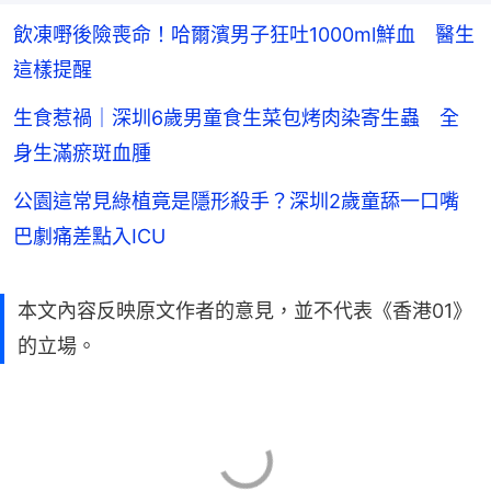
飲凍嘢後險喪命！哈爾濱男子狂吐1000ml鮮血 醫生
這樣提醒
生食惹禍｜深圳6歲男童食生菜包烤肉染寄生蟲 全
身生滿瘀斑血腫
公園這常見綠植竟是隱形殺手？深圳2歲童舔一口嘴
巴劇痛差點入ICU
本文內容反映原文作者的意見，並不代表《香港01》
的立場。