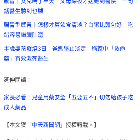
感冒｜女兒喘了半天 父母深夜才送她到醫院 一句
話醫生聽到也嬲
腸胃型感冒｜怎樣才算飲食清淡？白粥比麵包好 吃
錯容易繼續肚瀉
半歲嬰孩發燒3日 爸媽舉止淡定 稱家中「救命
藥」有效激死醫生
延伸閱讀：
家長必看！兒童用藥安全「五要五不」切勿給孩子吃
成人藥品
【本文獲
「中天新聞網」
授權轉載。】