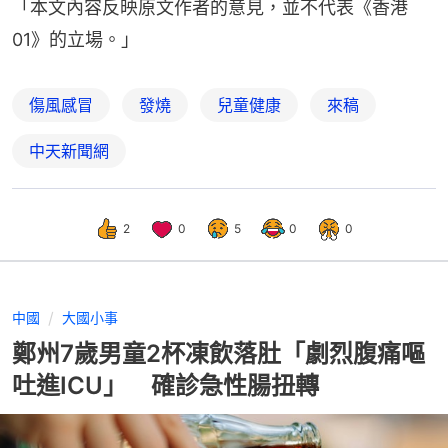
「本文內容反映原文作者的意見，並不代表《香港
01》的立場。」
傷風感冒
發燒
兒童健康
來稿
中天新聞網
2
0
5
0
0
中國
大國小事
鄭州7歲男童2杯凍飲落肚「劇烈腹痛嘔
吐進ICU」 確診急性腸扭轉