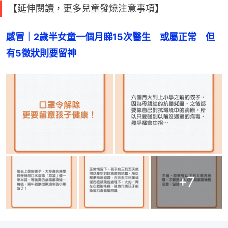
【延伸閱讀，更多兒童發燒注意事項】
感冒｜2歲半女童一個月睇15次醫生　或屬正常　但
有5徵狀則要留神
+
7