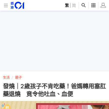
繁
|
简
生活
親子
發燒｜2歲孩子不肯吃藥！爸媽轉用塞肛
藥退燒 竟令他吐血、血便