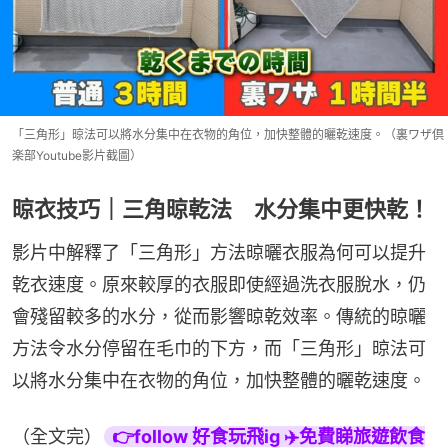
「三角形」晾法可以將水分集中在衣物的角位，加快整體的曬乾速度。（裏ワザ倶
楽部Youtube影片截圖）
晾衣技巧｜三角晾乾法 水分集中更快乾！
影片中解釋了「三角形」方法晾曬衣服為何可以提升
乾衣速度。原來較厚的衣服即使經過洗衣服脫水，仍
會殘留較多的水分，從而影響晾乾效率。傳統的晾曬
方法令水分停留在毛巾的下方，而「三角形」晾法可
以將水分集中在衣物的角位，加快整體的曬乾速度。
（全文完）
👉follow 好食玩飛ig ✈️免費睇旅遊飲食