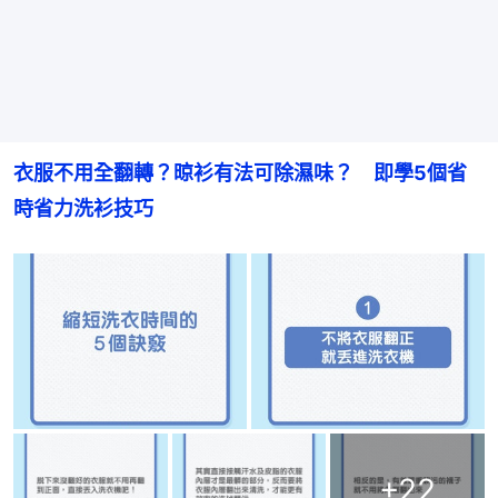
衣服不用全翻轉？晾衫有法可除濕味？　即學5個省
時省力洗衫技巧
+
22