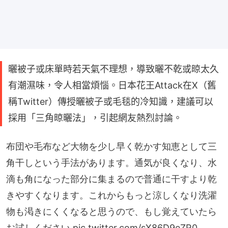
曬被子或床單時若天氣不理想，導致曬不乾或晾太久
有潮濕味，令人相當煩惱。日本花王Attack在X（舊
稱Twitter）傳授曬被子或毛毯的冷知識，建議可以
採用「三角晾曬法」，引起網友熱烈討論。
布団や毛布など大物を少し早く乾かす知恵として三
角干しという手法があります。通気が良くなり、水
滴も角になった部分に集まるので普通に干すより乾
きやすくなります。これからもっと涼しくなり洗濯
物も渇きにくくなると思うので、もし覚えていたら
お試しください
pic.twitter.com/sX86D9eZR0