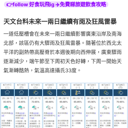
👉follow 好食玩飛ig ✈️免費睇旅遊飲食攻略
天文台料未來一兩日繼續有雨及狂風雷暴
一道低壓槽會在未來一兩日繼續影響廣東沿岸及南海
北部，該區仍有大驟雨及狂風雷暴。隨著位於西北太
平洋的副熱帶高壓脊於本週後期向西伸展，廣東驟雨
逐漸減少，端午節至下周初天色好轉，下周一開始天
氣漸轉酷熱，氣溫高達攝氏33度。