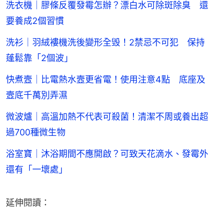
洗衣機｜膠條反覆發霉怎辦？漂白水可除斑除臭 還
要養成2個習慣
洗衫｜羽絨褸機洗後變形全毁！2禁忌不可犯 保持
蓬鬆靠「2個波」
快煮壼｜比電熱水壼更省電！使用注意4點 底座及
壼底千萬別弄濕
微波爐｜高溫加熱不代表可殺菌！清潔不周或養出超
過700種微生物
浴室寶｜沐浴期間不應開啟？可致天花滴水、發霉外
還有「一壞處」
延伸閱讀：