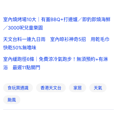
室內燒烤場10大｜有蓋BBQ+打邊爐／即釣即燒海鮮
／3000呎兒童樂園
天文台料一連九日雨 室內晾衫神奇5招 用乾毛巾
快乾50%無噏味
室內緩跑徑6條｜免費涼冷氣跑步！無須預約+有淋
浴 最遲11點關門
食玩買通識
香港天文台
家居
天氣
颱風