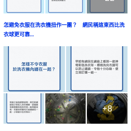
怎避免衣服在洗衣機扭作一團？　網民稱這東西比洗
衣球更可靠…
+
8