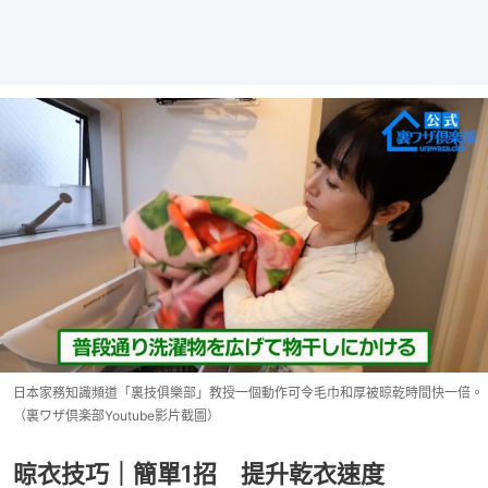
日本家務知識頻道「裏技俱樂部」教授一個動作可令毛巾和厚被晾乾時間快一倍。
（裏ワザ倶楽部Youtube影片截圖）
晾衣技巧｜簡單1招 提升乾衣速度