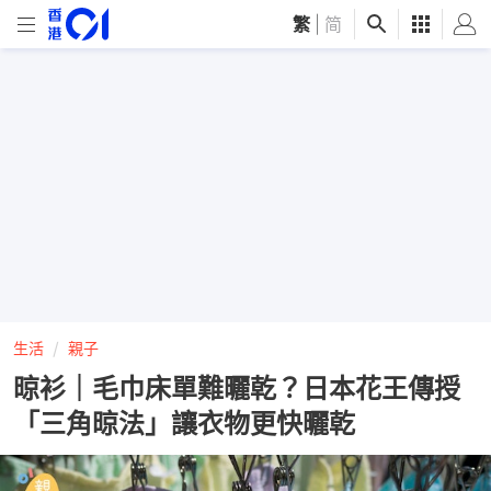
繁
|
简
生活
親子
晾衫｜毛巾床單難曬乾？日本花王傳授
「三角晾法」讓衣物更快曬乾