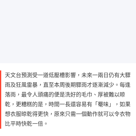
天文台預測受一道低壓槽影響，未來一兩日仍有大驟
雨及狂風雷暴，直至本周後期驟雨才逐漸減少。每逢
落雨，最令人頭痛的便是洗好的毛巾、厚被難以晾
乾，更糟糕的是，時間一長還容易有「罨味」，如果
想衣服晾乾得更快，原來只需一個動作就可以令衣物
比平時快乾一倍。