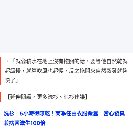
．「就像積水在地上沒有拖開的話，要等他自然乾就
超級慢，就算吹風也超慢，反之拖開來自然蒸發就夠
快了」
【延伸閱讀，更多洗衫、晾衫建議】
洗衫｜5小時得晾乾！雨季任由衣服罨濕　當心發臭
兼病菌滋生100倍