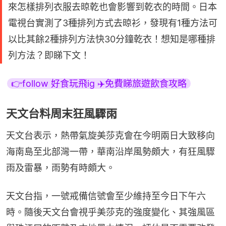
來怎樣排列衣服去晾乾也會影響到乾衣的時間。日本
電視台實測了3種排列方式去晾衫，發現有1種方法可
以比其餘2種排列方法快30分鐘乾衣！想知是哪種排
列方法？即睇下文！
👉follow 好食玩飛ig ✈️免費睇旅遊飲食攻略
天文台料周末狂風驟雨
天文台表示，熱帶氣旋美莎克會在今明兩日大致移向
海南島至北部灣一帶，華南沿岸風勢頗大，有狂風驟
雨及雷暴，雨勢有時頗大。
天文台指，一號戒備信號會至少維持至今日下午六
時。隨後天文台會視乎美莎克的強度變化、其強風區