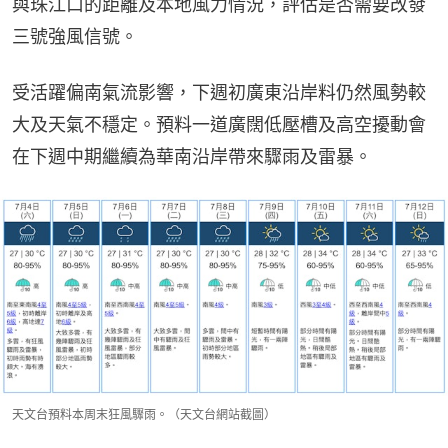
與珠江口的距離及本地風力情況，評估是否需要改發
三號強風信號。
受活躍偏南氣流影響，下週初廣東沿岸料仍然風勢較
大及天氣不穩定。預料一道廣闊低壓槽及高空擾動會
在下週中期繼續為華南沿岸帶來驟雨及雷暴。
天文台預料本周末狂風驟雨。（天文台網站截圖）