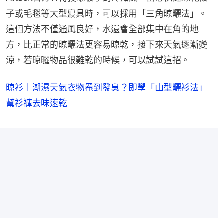
子或毛毯等大型寢具時，可以採用「三角晾曬法」。
這個方法不僅通風良好，水還會全部集中在角的地
方，比正常的晾曬法更容易晾乾，接下來天氣逐漸變
涼，若晾曬物品很難乾的時候，可以試試這招。
晾衫｜潮濕天氣衣物罨到發臭？即學「山型曬衫法」
幫衫褲去味速乾