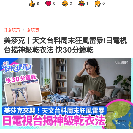
8
0
0
1
0
好食玩飛
食玩買
美莎克｜天文台料周末狂風雷暴!日電視
台揭神級乾衣法 快30分鐘乾