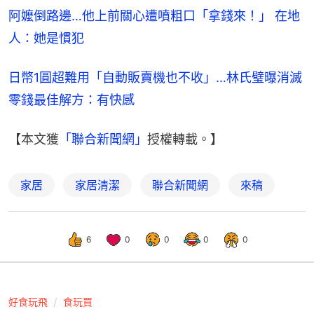
阿嬤倒路邊…他上前關心遭噴粗口「拿錢來！」 在地
人：她是慣犯
日幣1圓超難用「自動販賣機也不收」…林氏璧曝消滅
零錢最佳解方：有快感
【本文獲
「聯合新聞網」
授權轉載。】
家居
家居清潔
聯合新聞網
來稿
6
0
0
0
0
好食玩飛
食玩買