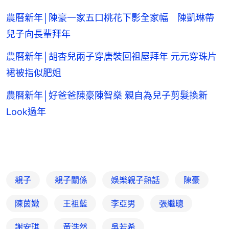
農曆新年│陳豪一家五口桃花下影全家幅 陳凱琳帶
兒子向長輩拜年
農曆新年│胡杏兒兩子穿唐裝回祖屋拜年 元元穿珠片
裙被指似肥姐
農曆新年│好爸爸陳豪陳智燊 親自為兒子剪髮換新
Look過年
親子
親子關係
娛樂親子熱話
陳豪
陳茵媺
王祖藍
李亞男
張繼聰
謝安琪
黃浩然
吳若希