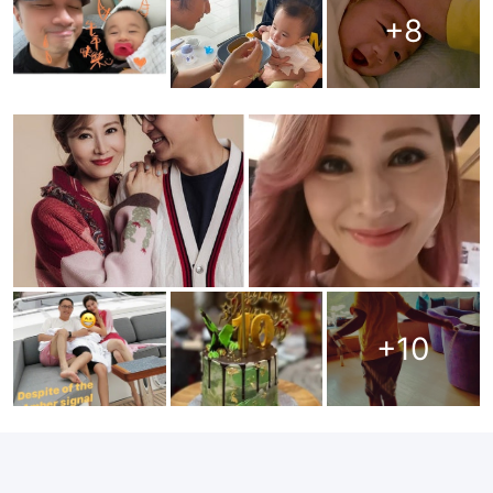
+
8
+
10