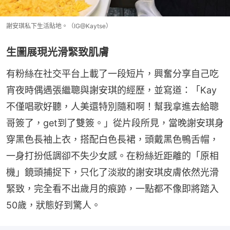
謝安琪私下生活貼地。（IG@Kaytse）
生圖展現光滑緊致肌膚
有粉絲在社交平台上載了一段短片，興奮分享自己吃
宵夜時偶遇張繼聰與謝安琪的經歷，並寫道：「Kay
不僅唱歌好聽，人美還特別隨和啊！幫我拿進去給聰
哥簽了，get到了雙簽。」從片段所見，當晚謝安琪身
穿黑色長袖上衣，搭配白色長裙，頭戴黑色鴨舌帽，
一身打扮低調卻不失少女感。在粉絲近距離的「原相
機」鏡頭捕捉下，只化了淡妝的謝安琪皮膚依然光滑
緊致，完全看不出歲月的痕跡，一點都不像即將踏入
50歲，狀態好到驚人。