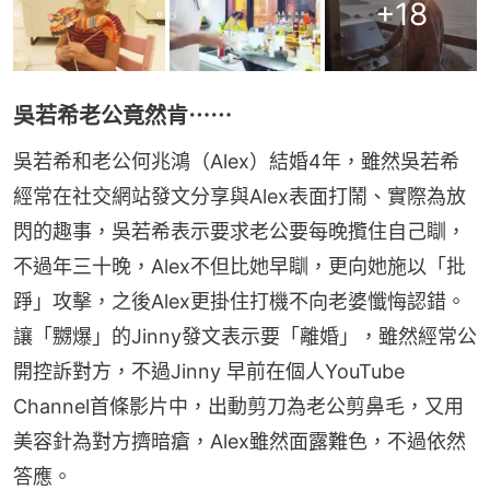
+
18
吳若希老公竟然肯⋯⋯
吳若希和老公何兆鴻（Alex）結婚4年，雖然吳若希
經常在社交網站發文分享與Alex表面打鬧、實際為放
閃的趣事，吳若希表示要求老公要每晚攬住自己瞓，
不過年三十晚，Alex不但比她早瞓，更向她施以「批
踭」攻擊，之後Alex更掛住打機不向老婆懺悔認錯。
讓「嬲爆」的Jinny發文表示要「離婚」，雖然經常公
開控訴對方，不過Jinny 早前在個人YouTube 
Channel首條影片中，出動剪刀為老公剪鼻毛，又用
美容針為對方擠暗瘡，Alex雖然面露難色，不過依然
答應。