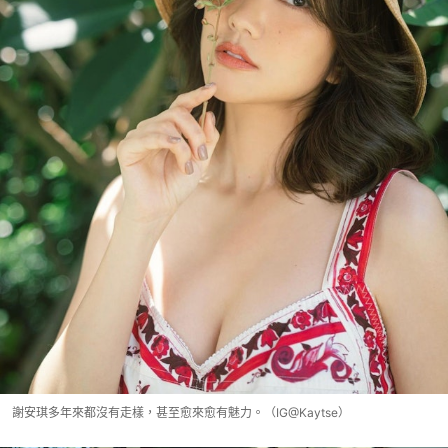
謝安琪多年來都沒有走樣，甚至愈來愈有魅力。（IG@Kaytse）