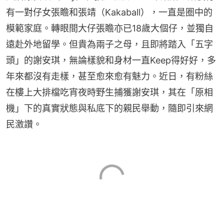
有一對仔女張瞻和張靖（Kakaball），一直是圈中的
模範家庭。轉眼間大仔張瞻亦已18歲大個仔，並獨自
遠赴外地留學。但貴為兩子之母，且即將踏入「五字
頭」的謝安琪，無論樣貌和身材一直Keep得好好，多
年來都沒有走樣，甚至愈來愈有魅力。近日，有粉絲
在樓上大排檔吃宵夜時野生捕獲謝安琪，其在「原相
機」下的真實狀態與私底下的親民舉動，隨即引來網
民激讚。