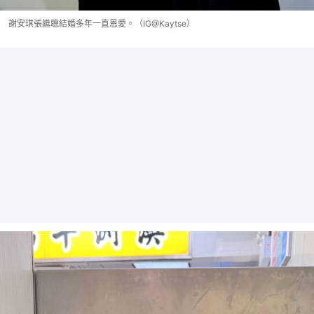
謝安琪張繼聰結婚多年一直恩愛。（IG@Kaytse）