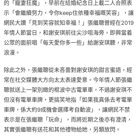
的「寵妻狂魔」，早前在結婚紀念日上載二人合照表
示「會繼續努力，令你keep住依種幸福嘅笑容」，讓
網民大讚「見到笑容就知幸福！」張繼聰曾經在2019
年情人節當日，和謝安琪前往尖沙咀海旁，即興當着
公眾的面前唱「每天愛你多一些」給謝安琪聽，非常
浪漫。
除此之外，張繼聰從未吝嗇對謝安琪的甜言蜜語，經
常在社交媒體大方向太太表達愛意。今年情人節張繼
聰就送上一架別緻的棍波中古電單車，不過謝安琪不
但沒有電單車牌，更搞笑地指「如果我真係去考電單
車牌，係大約9成機會選擇考自動波」，讓網民不禁
表示是在張繼聰「玩命」，而將近期之後亦有澄清，
其實張繼聰有送花和其他禮物給她，另類放閃。