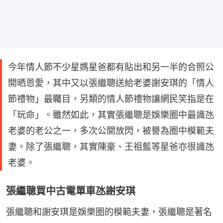
今年情人節不少星媽星爸都有貼出和另一半的合照公
開晒恩愛，其中又以張繼聰送給老婆謝安琪的「情人
節禮物」最矚目，另類的情人節禮物讓網民笑指是在
「玩命」。雖然如此，其實張繼聰是娛樂圈中最識氹
老婆的老公之一，多次公開放閃，被譽為圈中模範夫
妻。除了張繼聰，其實陳豪、王祖藍等星爸亦很識氹
老婆。
張繼聰買中古電單車氹謝安琪
張繼聰和謝安琪是娛樂圈的模範夫妻，張繼聰是著名