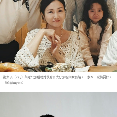
謝安琪（Kay）與老公張繼聰婚後育有大仔張瞻細女張靖，一家四口感情要好。
（IG@kaytse）