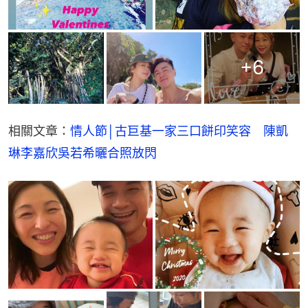
+
6
相關文章：
情人節│古巨基一家三口餅印笑容　陳凱
琳李嘉欣吳若希曬合照放閃