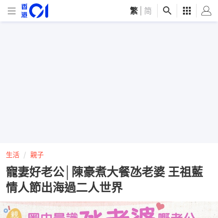
繁
|
简
生活
親子
寵妻好老公│陳豪煮大餐氹老婆 王祖藍
情人節出海過二人世界