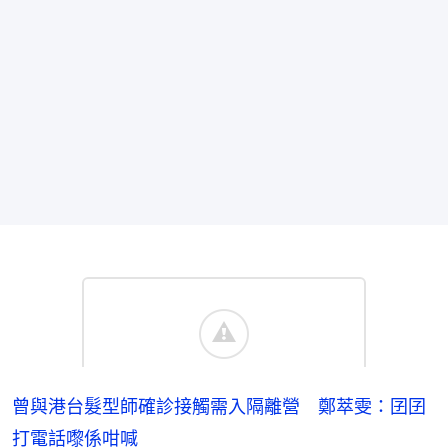
曾與港台髮型師確診接觸需入隔離營 鄭萃雯：囝囝
打電話嚟係咁喊