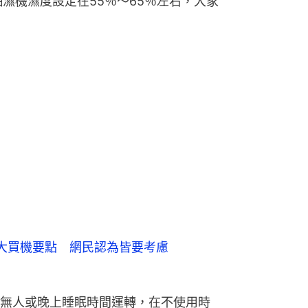
濕機濕度設定在55％～65％左右，大家
大買機要點 網民認為皆要考慮
無人或晚上睡眠時間運轉，在不使用時