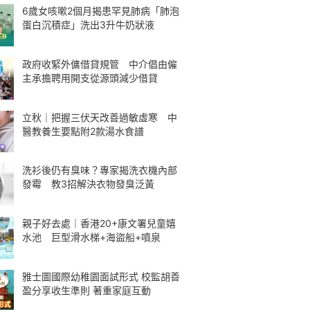
6歲女咳嗽2個月揭患罕見肺病「肺泡
蛋白沉積症」洗出3升牛奶狀液
政府收緊外傭借貸規管 中介倡由僱
主承擔聘用開支從源頭減少借貸
立秋｜把握三伏天改善過敏虛寒 中
醫教養生要點附2款湯水食譜
洗衫後仍有臭味？專家揭洗衣機內部
發霉 教3招解決衣物發臭泛黃
親子好去處｜香港20+康文署兒童嬉
水池 巨型滑水梯+海盜船+噴泉
雅士圖國際幼稚園面試形式 校監胡善
盈分享收生準則 著重家庭互動