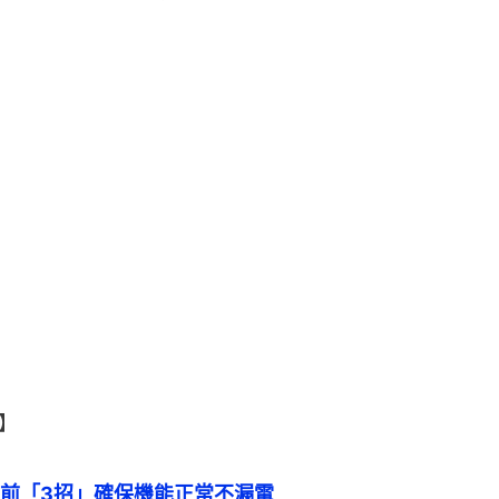
】
前「3招」確保機能正常不漏電