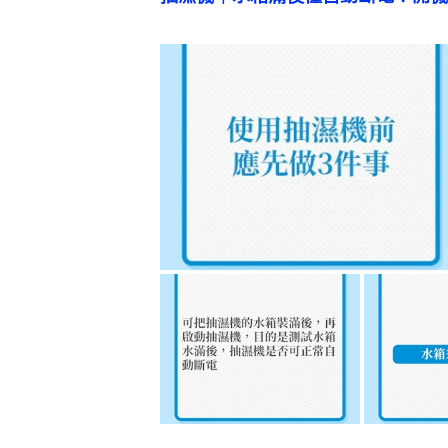
潮濕｜人在房間時可抽濕嗎？4大使