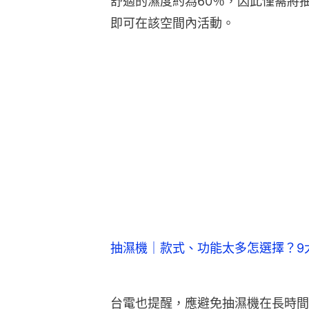
舒適的濕度約為60％，因此僅需將抽
即可在該空間內活動。
抽濕機｜款式、功能太多怎選擇？9
台電也提醒，應避免抽濕機在長時間
也應拔掉插頭，避免意外發生。