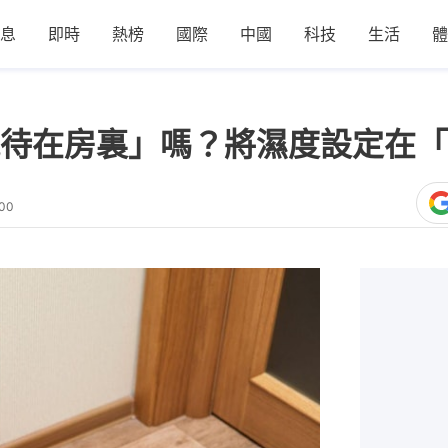
息
即時
熱榜
國際
中國
科技
生活
體
待在房裏」嗎？將濕度設定在「
:00