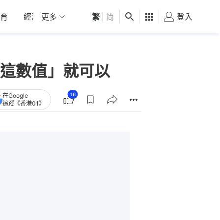
育
經濟
更多
01深圳
繁
觀點
|
简
健康
好食玩飛
登入
女
這數值」就可以
16
在Google
追蹤《香港01》