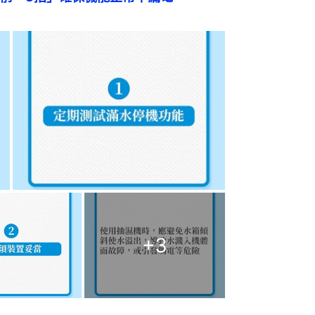
+
3
用建議　將吸濕功能發揮至最大