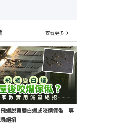
章
查看更多
｜飛蟻脫翼變白蟻或咬爛傢俬 專
滅蟲絕招