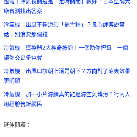
慳電｜冷氣長開還是「定時開關」較好？日本空調大
廠實測找出答案
冷氣機｜出風不夠涼須「補雪種」？良心師傅說實
話：別浪費那個錢
冷氣機｜遙控器2大神奇按鈕！一個助你慳電 一個
讓你交更多電費
冷氣機｜出風口該朝上還是朝下？方向對了涼爽效果
更明顯
冷氣機｜加一小片濾網真的能過濾空氣髒污？行內人
用經驗告訴網民
延伸閱讀：