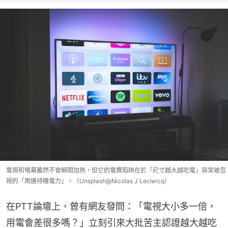
電視和螢幕雖然不會瞬間加熱，但它的電費陷阱在於「尺寸越大越吃電」與常被忽
視的「周邊待機電力」。（Unsplash@Nicolas J Leclercq）
在PTT論壇上，曾有網友發問：「電視大小多一倍，
用電會差很多嗎？」立刻引來大批苦主認證越大越吃