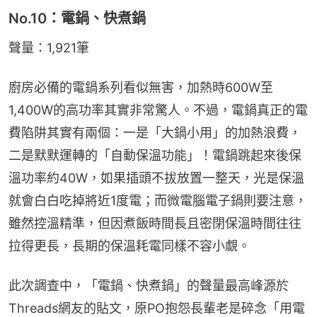
No.10：電鍋、快煮鍋
聲量：1,921筆
廚房必備的電鍋系列看似無害，加熱時600W至
1,400W的高功率其實非常驚人。不過，電鍋真正的電
費陷阱其實有兩個：一是「大鍋小用」的加熱浪費，
二是默默運轉的「自動保溫功能」！電鍋跳起來後保
溫功率約40W，如果插頭不拔放置一整天，光是保溫
就會白白吃掉將近1度電；而微電腦電子鍋則要注意，
雖然控溫精準，但因煮飯時間長且密閉保溫時間往往
拉得更長，長期的保溫耗電同樣不容小覷。
此次調查中，「電鍋、快煮鍋」的聲量最高峰源於
Threads網友的貼文，原PO抱怨長輩老是碎念「用電