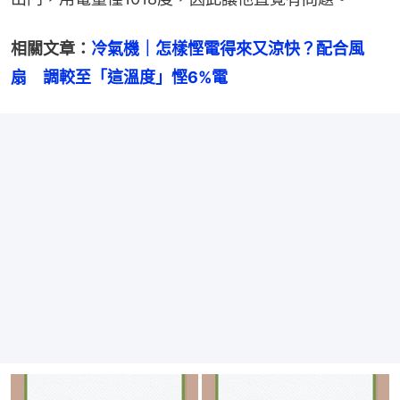
相關文章：
冷氣機｜怎樣慳電得來又涼快？配合風
扇　調較至「這溫度」慳6%電