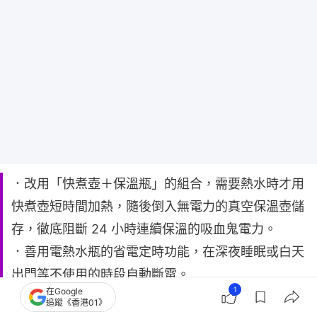
．改用「快煮壺＋保溫瓶」的組合，需要熱水時才用
快煮壺短時間加熱，隨後倒入無電力的真空保溫壺儲
存，徹底阻斷 24 小時連續保溫的吸血鬼電力。
．善用電熱水瓶的省電定時功能，在深夜睡眠或白天
出門等不使用的時段自動斷電。
1
在Google
．台電建議，日常設定水溫時，將溫度設定在90℃
追蹤《香港01》