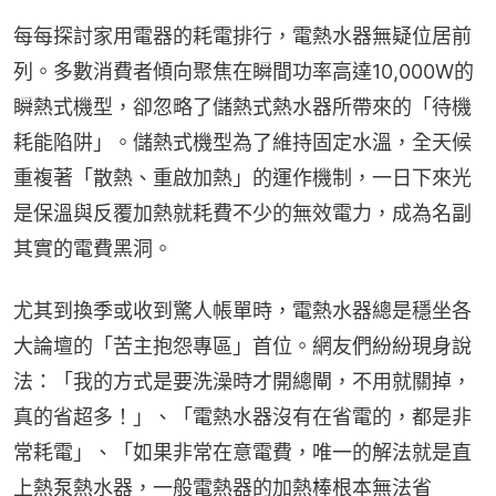
每每探討家用電器的耗電排行，電熱水器無疑位居前
列。多數消費者傾向聚焦在瞬間功率高達10,000W的
瞬熱式機型，卻忽略了儲熱式熱水器所帶來的「待機
耗能陷阱」。儲熱式機型為了維持固定水溫，全天候
重複著「散熱、重啟加熱」的運作機制，一日下來光
是保溫與反覆加熱就耗費不少的無效電力，成為名副
其實的電費黑洞。
尤其到換季或收到驚人帳單時，電熱水器總是穩坐各
大論壇的「苦主抱怨專區」首位。網友們紛紛現身說
法：「我的方式是要洗澡時才開總閘，不用就關掉，
真的省超多！」、「電熱水器沒有在省電的，都是非
常耗電」、「如果非常在意電費，唯一的解法就是直
上熱泵熱水器，一般電熱器的加熱棒根本無法省