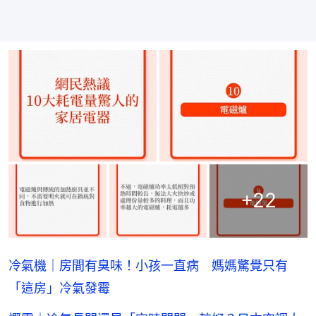
+
22
冷氣機｜房間有臭味！小孩一直病 媽媽驚覺只有
「這房」冷氣發霉