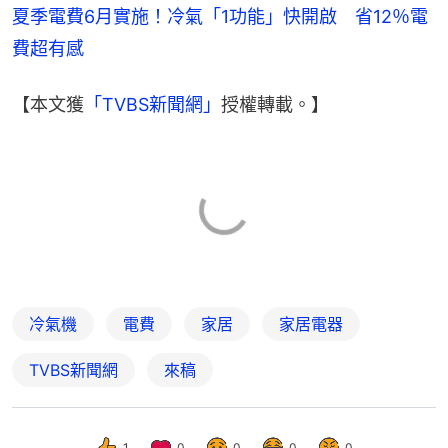
夏季電費6月實施！冷氣「1功能」快開啟　省12％電
費超有感
【本文獲
「TVBS新聞網」
授權轉載。】
冷氣機
電費
家居
家居電器
TVBS新聞網
來稿
1
0
0
0
0