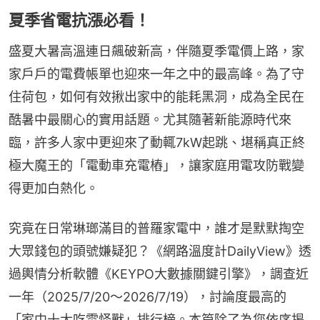
夏季省電抗漲必看！
盛夏大暑高溫連日飆破新高，伴隨夏季電價上路，家
家戶戶的電費帳單也迎來一年之中的最高峰。為了守
住荷包，如何有效揪出家中的能耗黑洞，成為全民在
酷暑中最關心的實用話題。尤其隨著新能源時代來
臨，許多人家中更迎來了動輒7kW起跳、堪稱真正終
極大魔王的「電動車充電樁」，讓家庭用電攻防戰變
得更加白熱化。
究竟在日常琳瑯滿目的普羅家電中，誰才是默默掏空
大眾錢包的頭號嫌疑犯？《網路溫度計DailyView》透
過輿情分析軟體《KEYPO大數據關鍵引擎》，調查近
一年（2025/7/20～2026/7/19），討論度最高的
「家中十大吃電怪獸」排行榜。本篇除了為您依序揭