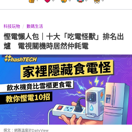
科技玩物
數碼生活
慳電懶人包｜十大「吃電怪獸」排名出
爐 電視關機時居然仲耗電
撰文：
網路溫度計DailyView