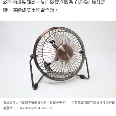
致室內濕度飆高，反而促使冷氣為了除濕而瘋狂運
轉，演變成雙重吃電怪獸。
電風扇在大型電器中普遍被視為「省電小天使」，但其耗電關鍵在於馬達技術與使
用邏輯。（Unsplash@Call Me Fred）