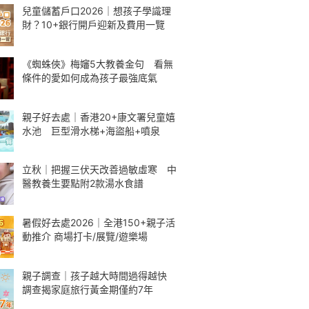
兒童儲蓄戶口2026｜想孩子學識理
財？10+銀行開戶迎新及費用一覽
《蜘蛛俠》梅嬸5大教養金句 看無
條件的愛如何成為孩子最強底氣
親子好去處｜香港20+康文署兒童嬉
水池 巨型滑水梯+海盜船+噴泉
立秋｜把握三伏天改善過敏虛寒 中
醫教養生要點附2款湯水食譜
暑假好去處2026｜全港150+親子活
動推介 商場打卡/展覽/遊樂場
親子調查｜孩子越大時間過得越快
調查揭家庭旅行黃金期僅約7年