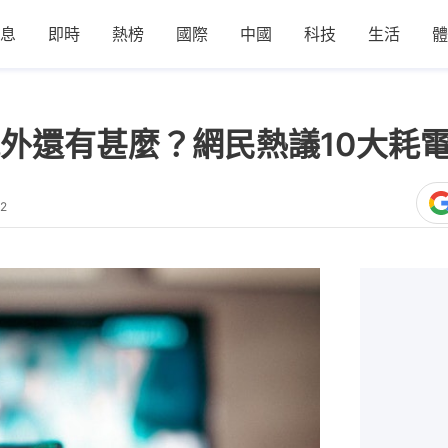
息
即時
熱榜
國際
中國
科技
生活
體
外還有甚麼？網民熱議10大耗
22