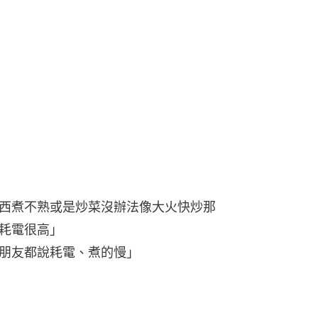
東西煮不熟或是炒菜沒辦法像大火快炒那
耗電很高」
遭朋友都說耗電、煮的慢」