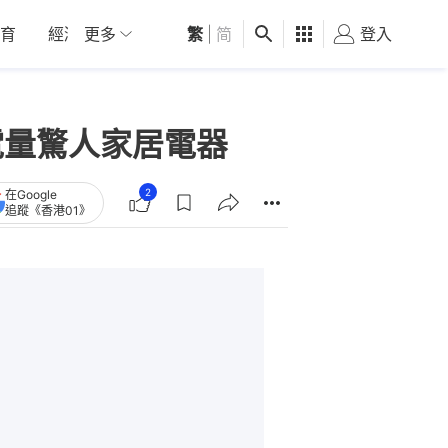
育
經濟
更多
01深圳
繁
觀點
|
简
健康
好食玩飛
登入
女
電量驚人家居電器
2
在Google
追蹤《香港01》