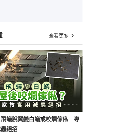
章
查看更多
｜飛蟻脫翼變白蟻或咬爛傢俬 專
滅蟲絕招