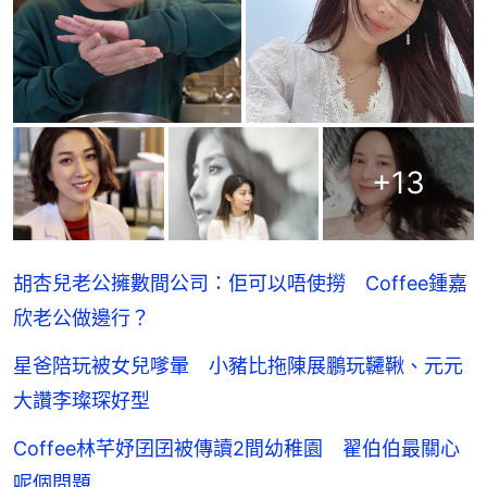
+
13
胡杏兒老公擁數間公司：佢可以唔使撈 Coffee鍾嘉
欣老公做邊行？
星爸陪玩被女兒嗲暈 小豬比拖陳展鵬玩韆鞦、元元
大讚李璨琛好型
Coffee林芊妤囝囝被傳讀2間幼稚園 翟伯伯最關心
呢個問題