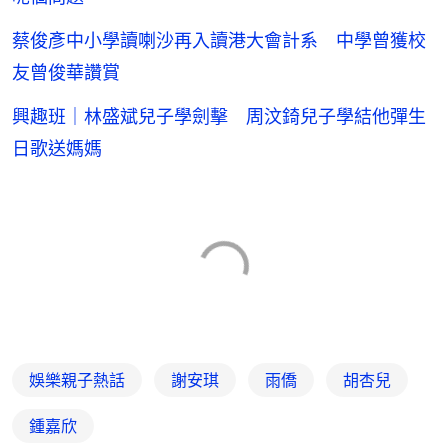
蔡俊彥中小學讀喇沙再入讀港大會計系 中學曾獲校
友曾俊華讚賞
興趣班｜林盛斌兒子學劍擊 周汶錡兒子學結他彈生
日歌送媽媽
娛樂親子熱話
謝安琪
雨僑
胡杏兒
鍾嘉欣