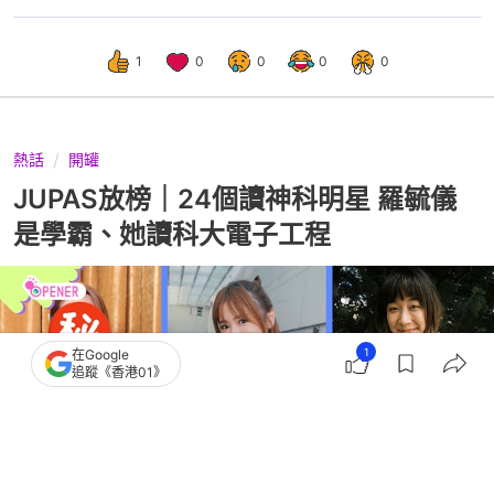
1
0
0
0
0
熱話
開罐
JUPAS放榜｜24個讀神科明星 羅毓儀
是學霸、她讀科大電子工程
1
在Google
追蹤《香港01》