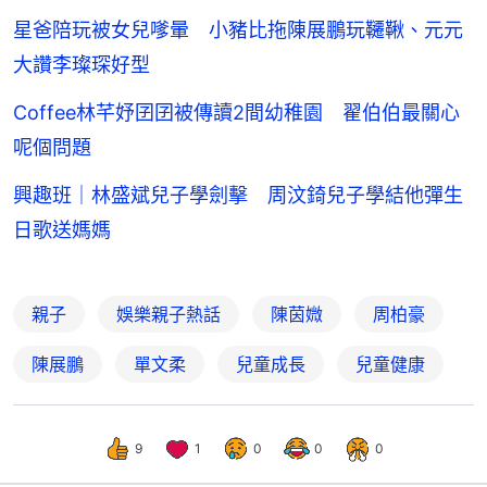
星爸陪玩被女兒嗲暈 小豬比拖陳展鵬玩韆鞦、元元
大讚李璨琛好型
Coffee林芊妤囝囝被傳讀2間幼稚園 翟伯伯最關心
呢個問題
興趣班｜林盛斌兒子學劍擊 周汶錡兒子學結他彈生
日歌送媽媽
親子
娛樂親子熱話
陳茵媺
周柏豪
陳展鵬
單文柔
兒童成長
兒童健康
9
1
0
0
0