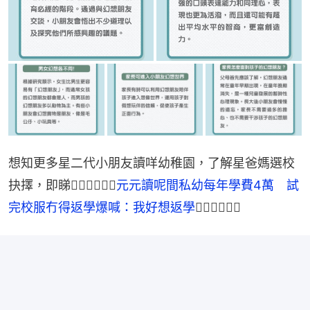
想知更多星二代小朋友讀咩幼稚園，了解星爸媽選校
抉擇，即睇👉🏻👉🏻👉🏻
元元讀呢間私幼每年學費4萬　試
完校服冇得返學爆喊：我好想返學
👈🏻👈🏻👈🏻