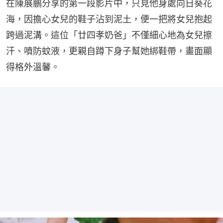
在陳展鵬分享的第一段影片中，只見他身處向日葵花
海，因擔心女兒的鞋子沾到泥土，便一把將女兒抱起
跨過泥溝。這位「廿四孝奶爸」不僅細心地為女兒擦
汗、噴防蚊液，更親自蹲下身子幫她綁鞋帶，畫面顯
得格外溫馨。