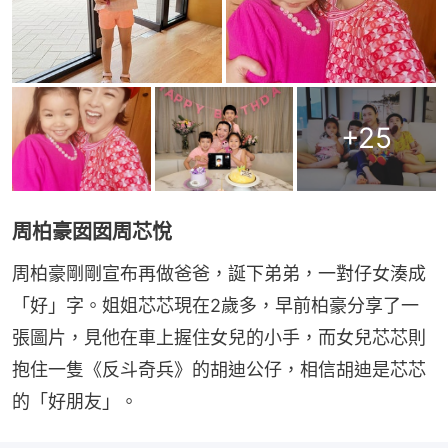
+
25
周柏豪囡囡周芯悅
周柏豪剛剛宣布再做爸爸，誕下弟弟，一對仔女湊成
「好」字。姐姐芯芯現在2歲多，早前柏豪分享了一
張圖片，見他在車上握住女兒的小手，而女兒芯芯則
抱住一隻《反斗奇兵》的胡迪公仔，相信胡迪是芯芯
的「好朋友」。