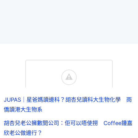
JUPAS｜星爸媽讀邊科？胡杏兒讀科大生物化學 雨
僑讀港大生物系
胡杏兒老公擁數間公司：佢可以唔使撈 Coffee鍾嘉
欣老公做邊行？