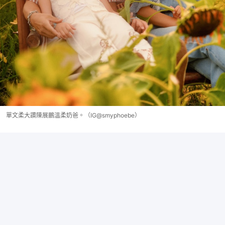
單文柔大讚陳展鵬溫柔奶爸。（IG@smyphoebe）