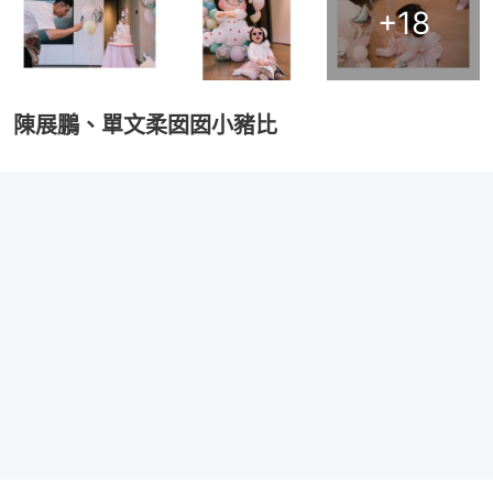
+
18
陳展鵬、單文柔囡囡小豬比