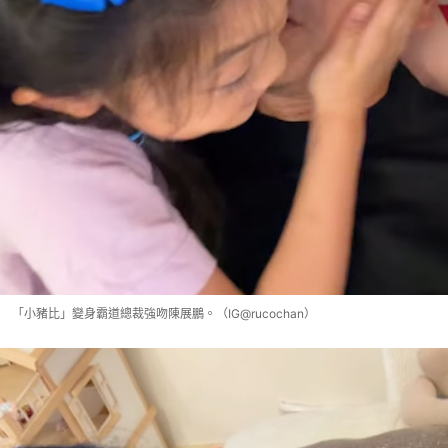
「小豬比」變身霸道總裁強吻陳展鵬。（IG@rucochan）