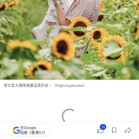
單文柔大讚陳展鵬溫柔奶爸。（IG@smyphoebe）
10
在Google
追蹤《香港01》