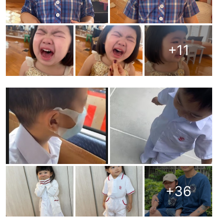
+
11
+
36