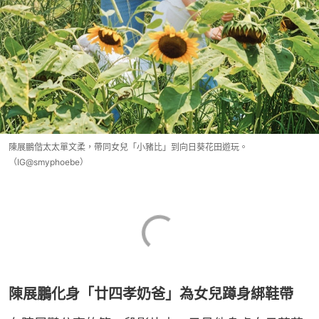
陳展鵬偕太太單文柔，帶同女兒「小豬比」到向日葵花田遊玩。
（IG@smyphoebe）
陳展鵬化身「廿四孝奶爸」為女兒蹲身綁鞋帶