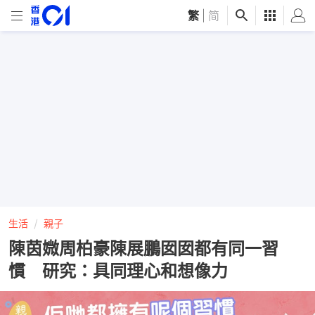
繁
|
简
生活
親子
陳茵媺周柏豪陳展鵬囡囡都有同一習
慣 研究：具同理心和想像力