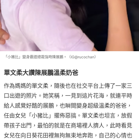
「小豬比」變身霸道總裁強吻陳展鵬。（IG@rucochan）
單文柔大讚陳展鵬溫柔奶爸
作為媽媽的單文柔，隨後也在社交平台上傳了一家三
口出遊的照片。她笑稱，一見到這片花海，就連平時
給人感覺好酷的展鵬，也瞬間變身超級溫柔的爸爸，
任由女兒「小豬比」擺佈惡搞。單文柔也坦言，放假
帶孩子出門，最怕的就是在商場裡人擠人，此時看見
女兒在向日葵花田裡無拘無束地奔跑，自己的心情也