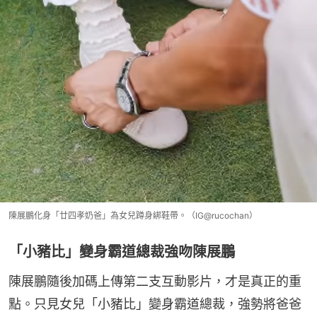
陳展鵬化身「廿四孝奶爸」為女兒蹲身綁鞋帶。（IG@rucochan）
「小豬比」變身霸道總裁強吻陳展鵬
陳展鵬隨後加碼上傳第二支互動影片，才是真正的重
點。只見女兒「小豬比」變身霸道總裁，強勢將爸爸