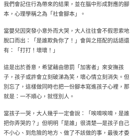
我們會記住行為帶來的結果，並在腦中形成對應的腳
本，心理學稱之為「社會腳本」。
當嬰兒因突發小意外而大哭，大人往往會不假思索地
脫口而出：「是誰欺負你了！」會與之搭配的話語還
有：「打打！壞壞！」
這是出於善意，希望藉由懲罰「加害者」來安撫孩
子，孩子或許會立刻破涕為笑，壞心情立刻消失。但
別忘了，這樣做同時也把一份腳本寫進孩子心裡，那
就是：一不順心，就怪別人。
當孩子一哭，大人幾乎一定會說：「唉唷唉唷，是誰
把你弄哭的？」但明明「是誰」很清楚—是孩子自己
不小心、到危險的地方、做了不該做的事，最後才委