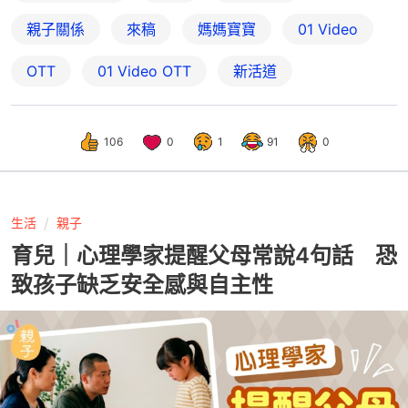
親子關係
來稿
媽媽寶寶
01 Video
OTT
01‌ ‌Video‌ ‌OTT
新活道
106
0
1
91
0
生活
親子
育兒｜心理學家提醒父母常說4句話 恐
致孩子缺乏安全感與自主性