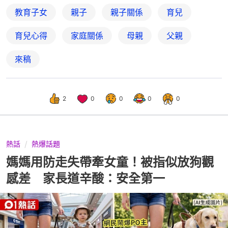
教育子女
親子
親子關係
育兒
育兒心得
家庭關係
母親
父親
來稿
2
0
0
0
0
熱話
熱爆話題
媽媽用防走失帶牽女童！被指似放狗觀
感差 家長道辛酸：安全第一