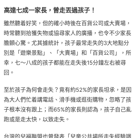
高達七成一家長，曾走丟過孩子！
雖然聽着好笑，但的確小時後在百貨公司或大賣場，
時常聽到拾獲失物或協尋家人的廣播，也令不少家長
膽顫心驚。尤其據統計，孩子最常走失的3大地點分
別是「遊樂景點」、「大賣場」和「百貨公司」，所
幸，七～八成的孩子都能在走失後15分鐘左右被尋
回。
至於孩子為何會走失？竟有約52%的家長坦承，是因
為大人們忙着講電話、滑手機或逛街購物，忽略了孩
子根本沒有跟上；而65%的家長則認為，孩子自己亂
跑或是走太快，以致走失。
台灣的兒福聯盟也曾發表「兒童公共場所走失經驗調