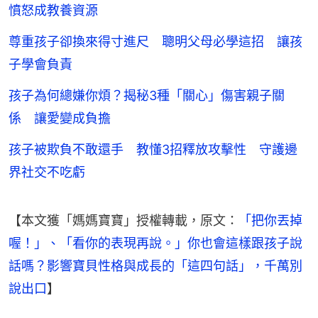
憤怒成教養資源
尊重孩子卻換來得寸進尺 聰明父母必學這招 讓孩
子學會負責
孩子為何總嫌你煩？揭秘3種「關心」傷害親子關
係 讓愛變成負擔
孩子被欺負不敢還手 教懂3招釋放攻擊性 守護邊
界社交不吃虧
【本文獲「媽媽寶寶」授權轉載，原文：
「把你丟掉
喔！」、「看你的表現再說。」你也會這樣跟孩子說
話嗎？影響寶貝性格與成長的「這四句話」，千萬別
說出口
】