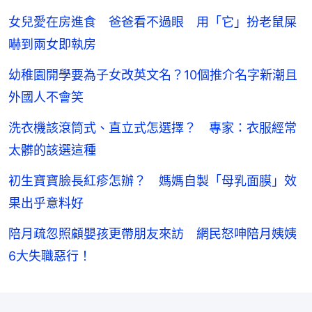
女兒愛在房進食 爸爸看不過眼 用「它」扮老鼠屎
嚇到兩女即執房
幼稚園開學要為子女改英文名？10個推介名字新潮且
外國人不會笑
洗衣機該滾筒式、直立式怎選擇？ 專家：衣服經常
太髒的該選這種
初生寶寶臉長紅疹怎辦？ 媽媽自製「母乳面膜」效
果出乎意料好
陪月疏忽照顧嬰孩更帶朋友來訪 網民怒呻陪月姨姨
6大失職惡行！