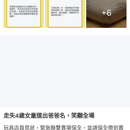
+
6
走失4歲女童道出爸爸名，笑翻全場
玩具店員見狀，緊急聯繫賣場保全，並請保全帶到賣