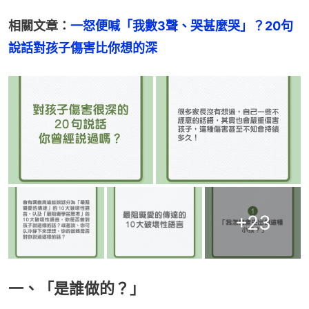
相關文章：
一怒便喊「我數3聲、哭甚麼哭」？20句
說話對孩子傷害比你想的深
+
23
一、「是誰做的？」