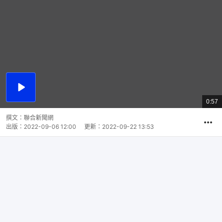
播
放
0:57
總
影
共
片
時
撰文：
聯合新聞網
間
出版：
2022-09-06 12:00
更新：
2022-09-22 13:53