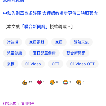
意暗流攪局
中秋告別單身求好運 命理師教撇步更傳口訣照著念
【本文獲
「聯合新聞網」
授權轉載。】
冷氣機
家居電器
家居
酷熱天氣
兒童健康
夏日兒童健康
聯合新聞網
來稿
01 Video
OTT
01‌ ‌Video‌ ‌OTT
42
1
0
3
0
科技玩物
實用教學