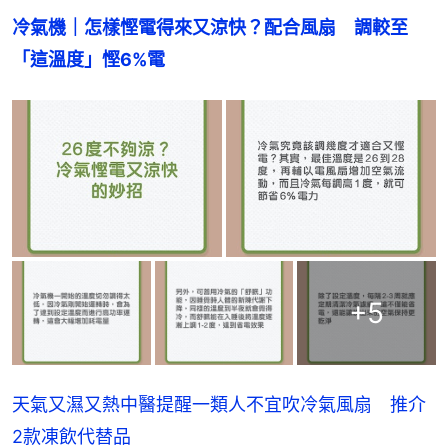
冷氣機｜怎樣慳電得來又涼快？配合風扇　調較至
「這溫度」慳6%電
+
5
天氣又濕又熱中醫提醒一類人不宜吹冷氣風扇 推介
2款凍飲代替品