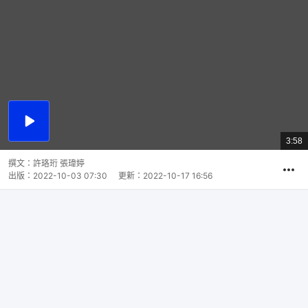
播
放
3:58
總
影
共
片
時
撰文：
許珞珩 張瑋婷
間
出版：
2022-10-03 07:30
更新：
2022-10-17 16:56