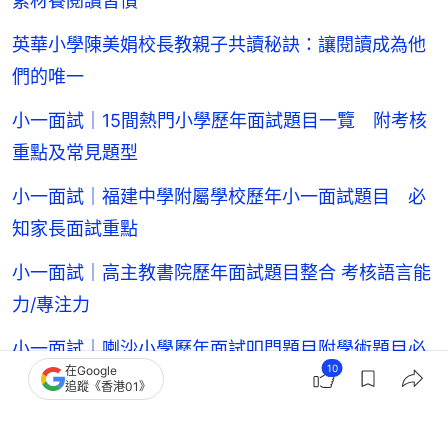
素材養閱讀習慣
英華小學陳美娟校長教親子共讀秘訣：讓閱讀成為他
們的唯一
小一面試｜15間熱門小學歷年面試題目一覽 附考核
重點及常見題型
小一面試｜福建中學附屬學校歷年小一面試題目 必
知家長面試重點
小一面試｜高主教書院歷年面試題目整合 考核語言能
力/專注力
小一面試｜喇沙小學歷年面試叩門題目附學術題目必
10
在Google
知喇沙紳士精神
追蹤《香港01》
小一面試｜九龍塘宣道小學歷年小一面試題目 語文