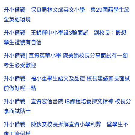
升小備戰｜保良局林文燦英文小學 集29國籍學生締
全英語環境
升小備戰｜王錦輝中小學設3輪面試 副校長：最想
學生禮貌有自信
升小備戰│直資英華小學 陳美娟校長分享面試有一類
考生必受歡迎
升小備戰｜福小重學生語文及品德 校長建議家長面試
前做好呢一點
升小備戰｜直資宏信書院 IB課程培養探究精神 校長分
享面試貼士
升小備戰｜陳狄安校長拆解直資小學利弊 望學生不
像工廠倒模