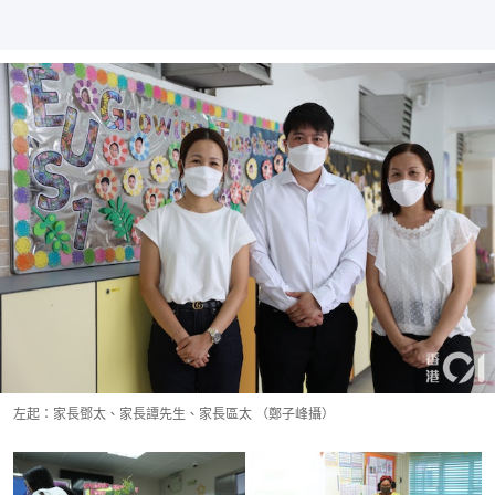
左起：家長鄧太、家長譚先生、家長區太 （鄭子峰攝）