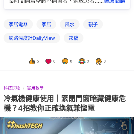
長時間開着空調不開窗者、過敏患者……
繼續閱讀
家居電器
家居
風水
親子
網路溫度計DailyView
來稿
5
0
0
0
3
科技玩物
實用教學
冷氣機健康使用｜緊閉門窗暗藏健康危
機？4招教你正確換氣兼慳電