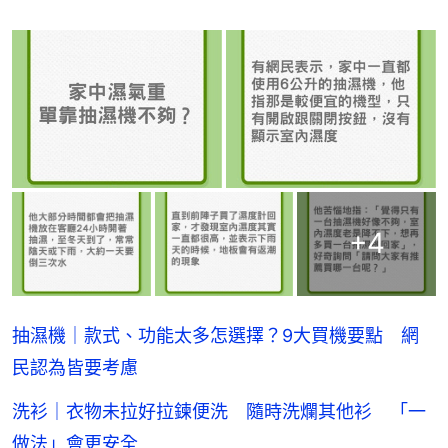
+
4
抽濕機｜款式、功能太多怎選擇？9大買機要點 網
民認為皆要考慮
洗衫｜衣物未拉好拉鍊便洗 隨時洗爛其他衫 「一
做法」會更安全