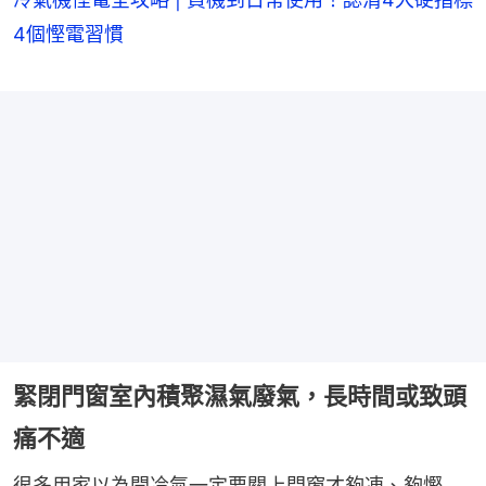
4個慳電習慣
緊閉門窗室內積聚濕氣廢氣，長時間或致頭
痛不適
很多用家以為開冷氣一定要關上門窗才夠凍、夠慳