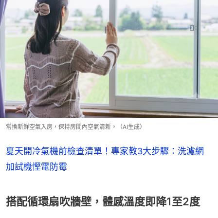
常換新鮮空氣入房，保持房間內空氣清新。（AI生成）
夏天開冷氣機前檢查清單！專家教3大步驟：洗濾網
加試機慳電防霉
搭配循環扇吹牆壁，體感溫度即降1至2度