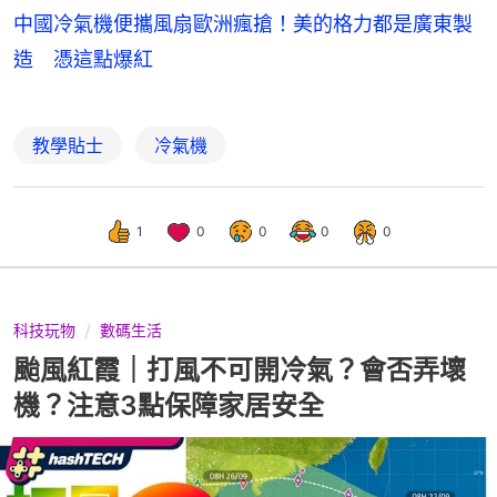
中國冷氣機便攜風扇歐洲瘋搶！美的格力都是廣東製
造 憑這點爆紅
教學貼士
冷氣機
1
0
0
0
0
科技玩物
數碼生活
颱風紅霞｜打風不可開冷氣？會否弄壞
機？注意3點保障家居安全