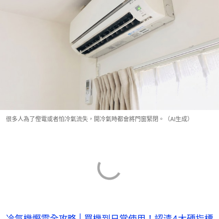
很多人為了慳電或者怕冷氣流失，開冷氣時都會將門窗緊閉。（AI生成）
冷氣機慳電全攻略 | 買機到日常使用！認清4大硬指標