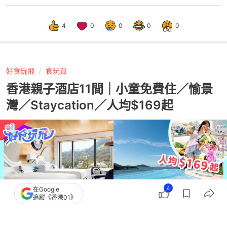
4
0
0
0
0
好食玩飛
食玩買
香港親子酒店11間｜小童免費住／愉景
灣／Staycation／人均$169起
4
在Google
追蹤《香港01》