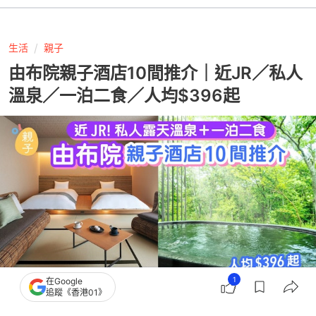
生活
親子
由布院親子酒店10間推介｜近JR／私人
溫泉／一泊二食／人均$396起
1
在Google
追蹤《香港01》
撰文：
陳映蓉
出版：
2026-07-21 10:59
更新：
2026-07-21 11:59