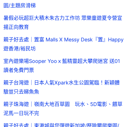
園/主題房滑梯
暑假必玩超巨大積木朱古力工作坊 眾樂童遊夏令營宣
揚正向教育
親子好去處｜置富 Malls X Messy Desk『置』Happy
遊香港/裕民坊
室內遊樂場Sooper Yooｘ藍精靈超大攀爬迷宮 送01
讀者免費門票
親子台灣遊｜日本人氣Xpark水生公園駕臨！新穎體
驗豈只去睇魚魚
親子珠海遊｜嶺南大地百草園 玩水、5D電影、餵草
泥馬一日玩不完
親子好去處｜東港城與您彈遊新加坡/歷險攀爬樂園/