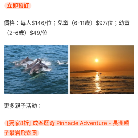
立即預訂
價格：每人$146/位；兒童（6-11歲）$97/位；幼童
（2-6歲）$49/位
更多親子活動：
[獨家8折] 成峯歷奇 Pinnacle Adventure - 長洲親
子攀岩飛索團