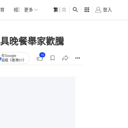
育
經濟
更多
01深圳
繁
觀點
|
简
健康
好食玩飛
登入
女
具晚餐舉家歡騰
15
在Google
追蹤《香港01》