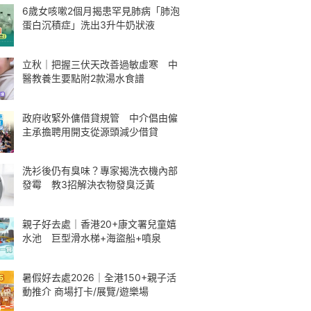
6歲女咳嗽2個月揭患罕見肺病「肺泡
蛋白沉積症」洗出3升牛奶狀液
立秋｜把握三伏天改善過敏虛寒 中
醫教養生要點附2款湯水食譜
政府收緊外傭借貸規管 中介倡由僱
主承擔聘用開支從源頭減少借貸
洗衫後仍有臭味？專家揭洗衣機內部
發霉 教3招解決衣物發臭泛黃
親子好去處｜香港20+康文署兒童嬉
水池 巨型滑水梯+海盜船+噴泉
暑假好去處2026｜全港150+親子活
動推介 商場打卡/展覽/遊樂場