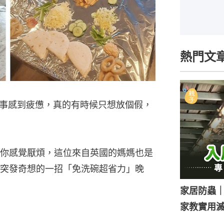
熱門文
事感到疲憊，真的有時候只想放個假，
你感覺厭煩，這位來自英國的媽媽也是
突發奇想的一招「免洗碗超省力」晚
家居防蟲
家教實用