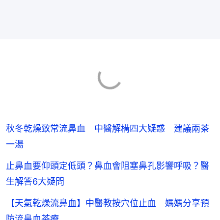
秋冬乾燥致常流鼻血 中醫解構四大疑惑 建議兩茶
一湯
止鼻血要仰頭定低頭？鼻血會阻塞鼻孔影響呼吸？醫
生解答6大疑問
【天氣乾燥流鼻血】中醫教按穴位止血 媽媽分享預
防流鼻血茶療