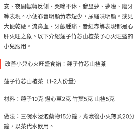
安、夜間輾轉反側、哭啼不休、發噩夢、夢囈、磨牙
等表現。小便亦會明顯黃赤短少，尿騷味明顯。或見
大便乾硬。流鼻血、牙齦腫痛、唇紅赤等表現都是心
肝火旺之象。以下介紹蓮子竹芯山楂茶予心火旺盛的
小兒服用。
改善小兒心火旺盛食譜：蓮子竹芯山楂茶
蓮子竹芯山楂茶（1-2人份量）
材料：蓮子10克 燈心草2克 竹葉5克 山楂5克
做法：三碗水浸泡藥物15分鐘，煮滾後小火煎煮20分
鐘，以茶代水飲用。