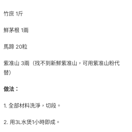
竹庶 1斤
鮮茅根 1兩
馬蹄 20粒
紫准山 3兩（找不到新鮮紫准山，可用紫准山粉代
替）
做法：
1. 全部材料洗淨，切段。
2. 用3L水煲1小時即成。