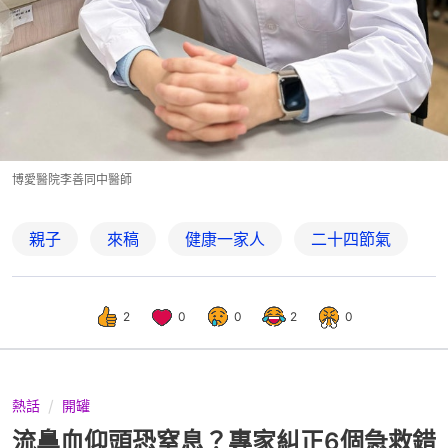
博愛醫院李善同中醫師
親子
來稿
健康一家人
二十四節氣
2
0
0
2
0
熱話
開罐
流鼻血仰頭恐窒息？專家糾正6個急救錯