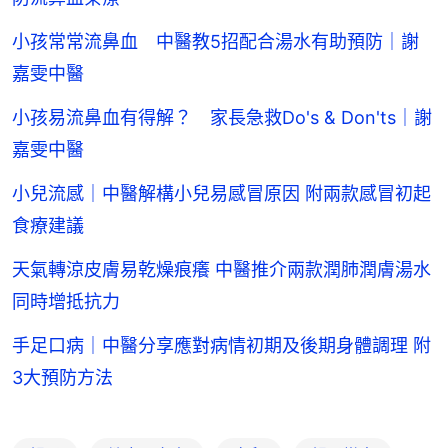
小孩常常流鼻血 中醫教5招配合湯水有助預防｜謝
嘉雯中醫
小孩易流鼻血有得解？ 家長急救Do's & Don'ts｜謝
嘉雯中醫
小兒流感｜中醫解構小兒易感冒原因 附兩款感冒初起
食療建議
天氣轉涼皮膚易乾燥痕癢 中醫推介兩款潤肺潤膚湯水
同時增抵抗力
手足口病｜中醫分享應對病情初期及後期身體調理 附
3大預防方法