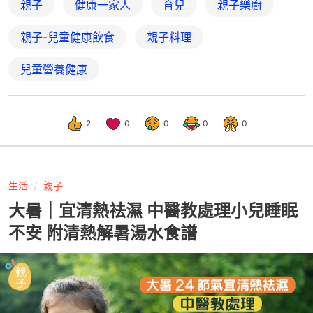
親子
健康一家人
育兒
親子樂廚
親子-兒童健康飲食
親子料理
兒童營養健康
2
0
0
0
0
生活
親子
大暑｜宜清熱袪濕 中醫教處理小兒睡眠
不安 附清熱解暑湯水食譜