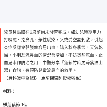
兒童鼻黏膜在6歲前尚未發育完成，如幼兒時期用力
打噴嚔、挖鼻孔、急性感染，又或受空氣刺激，引起
炎症反應令黏膜較容易出血。踏入秋冬季節，天氣乾
燥，小朋友流鼻血的情況會增加，不妨煲些涼血、止
血湯水作防治之用。中醫分享「蓮藕竹庶馬蹄紫准山
湯」食譜，有預防兒童流鼻血的效用。
（資料獲中醫爸B - 馬琦傑醫師授權轉載）
材料：
鮮蓮藕節 1個