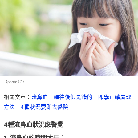
（photoAC）
相關文章：
流鼻血｜頭往後仰是錯的！即學正確處理
方法　4種狀況要即去醫院
4種流鼻血狀況應警覺
1. 流鼻血的時間太長：