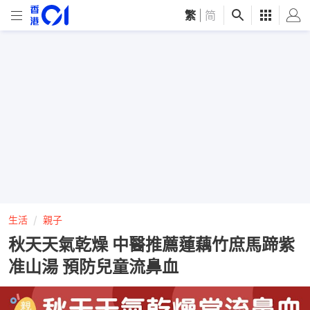
繁
|
简
生活
親子
秋天天氣乾燥 中醫推薦蓮藕竹庶馬蹄紫
准山湯 預防兒童流鼻血