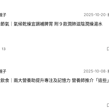
2025-10-20
親子
降節氣｜氣候乾燥宜調補脾胃 附９款潤肺滋陰潤燥湯水
13
2025-10-08
親子
童飲食｜兩大營養助提升專注及記憶力 營養師推介「這些
5