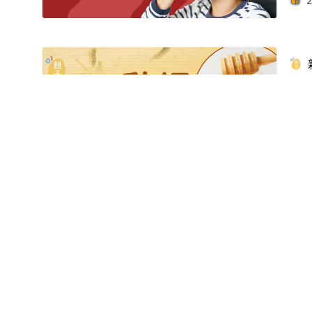
2
親
胃
親
氣