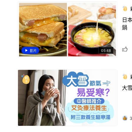
日
鍋
05:48
影片
大