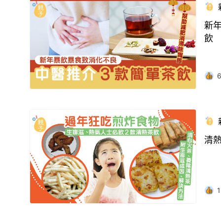
新
飲
清
1