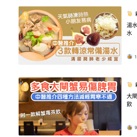
湯
水
1
大閘
飲