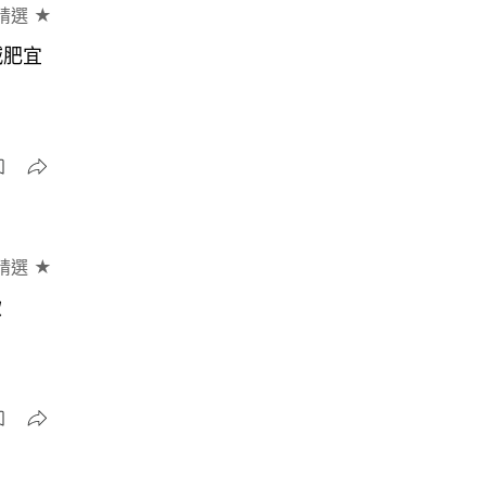
精選 ★
減肥宜
精選 ★
飲