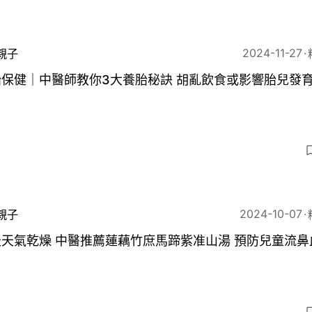
2024-11-27
親子
胎保健｜中醫師教你3大養胎秘訣 胡亂飲食或影響胎兒發
2024-10-07
親子
天氣乾燥 中醫推薦蓮藕竹庶馬蹄紫准山湯 預防兒童流鼻