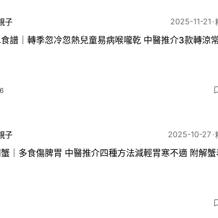
2025-11-21
親子
水食譜｜轉季忽冷忽熱兒童易病喉嚨乾 中醫推介3款轉涼
6
2025-10-27
親子
蟹｜多食傷脾胃 中醫推介四種方法減輕胃寒不適 附解蟹
9