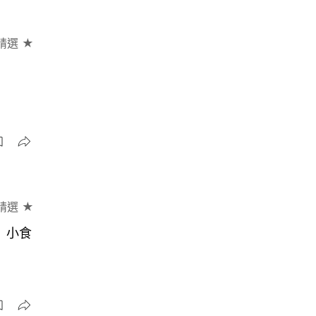
精選 ★
精選 ★
」小食