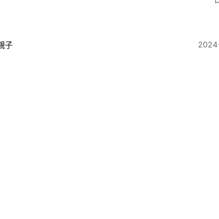
2024
親子
子食譜｜秋燥兒童易屙嘔食滯便秘 中醫介紹2款簡單飲品
3
2024
親子
子食譜｜秋天孩子易疲倦沒精神？中醫教煲栗子核桃補腎