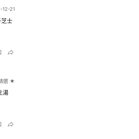
-12-21
子芝士
精選 ★
生湯