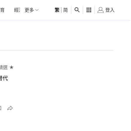
育
經濟
更多
01深圳
繁
觀點
|
简
健康
好食玩飛
登入
女
精選 ★
替代