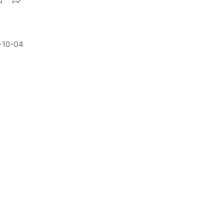
-10-04
改善脾
-10-04
湯護腎