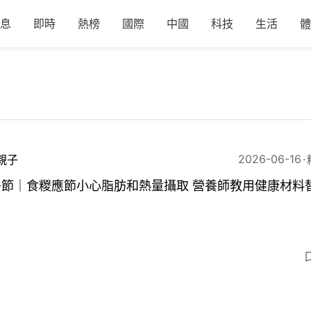
息
即時
熱榜
國際
中國
科技
生活
體
2026-06-16
親子
午節｜食糉應節小心脂肪和熱量攝取 營養師教用健康材料