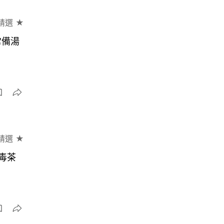
精選 ★
常備湯
精選 ★
毒茶