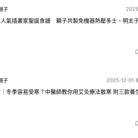
2025
親子
本人氣插畫家聖誕食譜 親子共製免機器熱壓多士、明太
2025-12-01
親子
雪｜冬季容易受寒？中醫師教你用艾灸療法散寒 附三款養
3