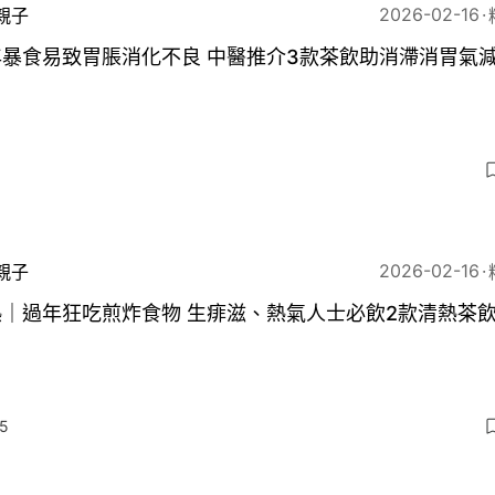
2026-02-16
親子
年暴食易致胃脹消化不良 中醫推介3款茶飲助消滯消胃氣
6
2026-02-16
親子
熱｜過年狂吃煎炸食物 生痱滋、熱氣人士必飲2款清熱茶
5